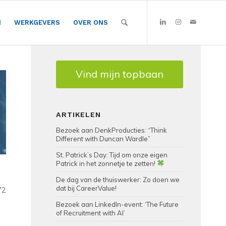
N
WERKGEVERS
OVER ONS
Vind mijn topbaan
ARTIKELEN
Bezoek aan DenkProducties: “Think
Different with Duncan Wardle”
St. Patrick’s Day: Tijd om onze eigen
Patrick in het zonnetje te zetten!
De dag van de thuiswerker: Zo doen we
dat bij CareerValue!
72
Bezoek aan LinkedIn-event: ‘The Future
of Recruitment with AI’