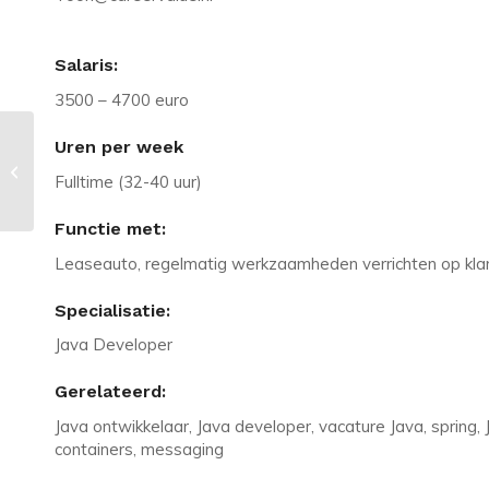
Salaris:
3500 – 4700 euro
Uren per week
Vacature in Almere: Medior .NET
Fulltime (32-40 uur)
developer in de polder gezocht!
Functie met:
Leaseauto, regelmatig werkzaamheden verrichten op klant
Specialisatie:
Java Developer
Gerelateerd:
Java ontwikkelaar, Java developer, vacature Java, spring, J
containers, messaging