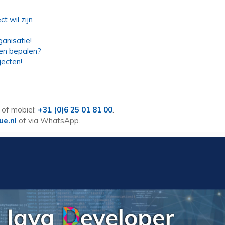
t wil zijn
ganisatie!
den bepalen?
jecten!
of mobiel:
+31 (0)6 25 01 81 00
.
ue.nl
of via WhatsApp.