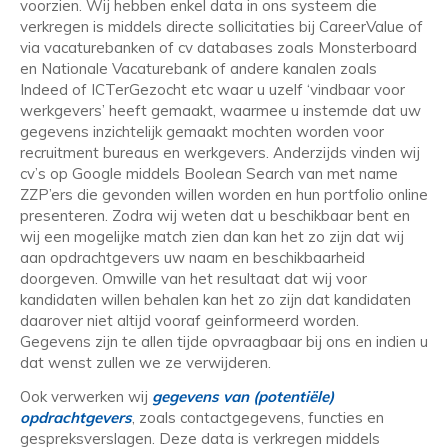
voorzien. Wij hebben enkel data in ons systeem die
verkregen is middels directe sollicitaties bij CareerValue of
via vacaturebanken of cv databases zoals Monsterboard
en Nationale Vacaturebank of andere kanalen zoals
Indeed of ICTerGezocht etc waar u uzelf ‘vindbaar voor
werkgevers’ heeft gemaakt, waarmee u instemde dat uw
gegevens inzichtelijk gemaakt mochten worden voor
recruitment bureaus en werkgevers. Anderzijds vinden wij
cv’s op Google middels Boolean Search van met name
ZZP’ers die gevonden willen worden en hun portfolio online
presenteren. Zodra wij weten dat u beschikbaar bent en
wij een mogelijke match zien dan kan het zo zijn dat wij
aan opdrachtgevers uw naam en beschikbaarheid
doorgeven. Omwille van het resultaat dat wij voor
kandidaten willen behalen kan het zo zijn dat kandidaten
daarover niet altijd vooraf geinformeerd worden.
Gegevens zijn te allen tijde opvraagbaar bij ons en indien u
dat wenst zullen we ze verwijderen.
Ook verwerken wij
gegevens van (potentiële)
opdrachtgevers
, zoals contactgegevens, functies en
gespreksverslagen. Deze data is verkregen middels