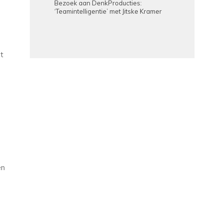
Bezoek aan DenkProducties:
‘Teamintelligentie’ met Jitske Kramer
t
en