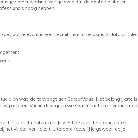
angdurige samenwerking. We geloven dat de beste resultaten
ofessionals nodig hebben.
oek dat relevant is voor recruitment, arbeidsmarktdata of talen
anagement
gieën
tudie én waarde toevoegt aan CareerValue. Het belangrijkste is
rop wij acteren. Vanuit daar gaan we samen met onze vraagstukk
 in het recruitmentproces. Je ziet hoe recruiters kandidaten
j het vinden van talent. Uiteraard focus jij je gewoon op je