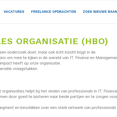
VACATURES
FREELANCE OPDRACHTEN
ZOEK NIEUWE BAA
ES ORGANISATIE (HBO)
een onderzoek doet, maar ook écht inzicht krijgt in de
 kans om mee te kijken in de wereld van IT, Finance en Manageme
impact heeft op onze organisatie.
erciële vraagstukken.
organisaties helpt bij het vinden van professionals in IT, Financ
en door goed te luisteren naar beide partijen en te zorgen voo
tsegment en beschikken over een sterk netwerk van professionals