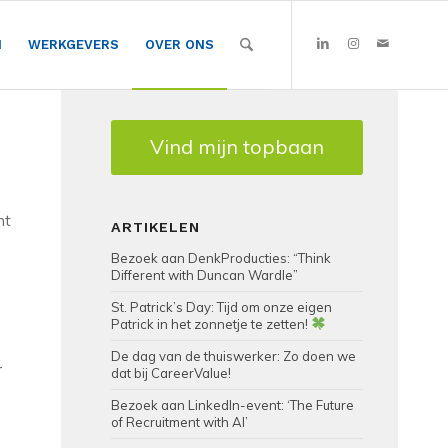
N
WERKGEVERS
OVER ONS
Vind mijn topbaan
nt
ARTIKELEN
Bezoek aan DenkProducties: “Think
Different with Duncan Wardle”
St. Patrick’s Day: Tijd om onze eigen
Patrick in het zonnetje te zetten!
e
De dag van de thuiswerker: Zo doen we
r
dat bij CareerValue!
Bezoek aan LinkedIn-event: ‘The Future
of Recruitment with AI’