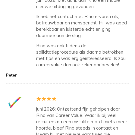
Juni 2026: Met dank aan Rino een mooie
nieuwe uitdaging gevonden.
Ik heb het contact met Rino ervaren als;
betrouwbaar en mensgericht. Hij was goed
bereikbaar en luisterde echt en ging
daarmee aan de slag.
Rino was ook tijdens de
sollicitatieprocedure als daarna betrokken
met tips en was erg geïnteresseerd. Ik zou
carreervalue dan ook zeker aanbevelen!
Peter
juni 2026: Ontzettend fijn geholpen door
Rino van Career Value. Waar ik bij veel
recruiters na een mislukte match niets meer
hoorde, bleef Rino steeds in contact en
kwam hij met nieuwe vacatures die