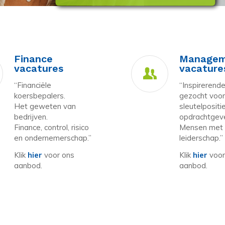
Finance
Manage
vacatures
vacature
“Financiële
“Inspirerende
koersbepalers.
gezocht voo
Het geweten van
sleutelpositi
bedrijven.
opdrachtgeve
Finance, control, risico
Mensen met v
en ondernemerschap.”
leiderschap.”
Klik
hier
voor ons
Klik
hier
voor
aanbod.
aanbod.