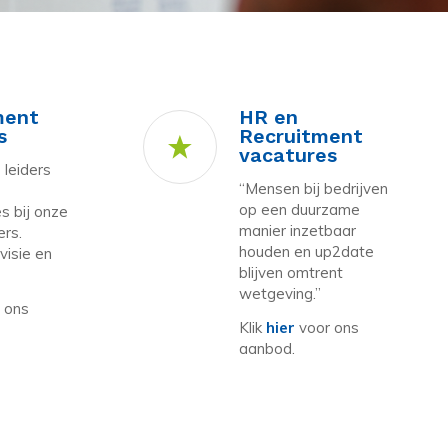
ment
HR en
s
Recruitment
vacatures
 leiders
“Mensen bij bedrijven
r
op een duurzame
es bij onze
manier inzetbaar
rs.
houden en up2date
isie en
blijven omtrent
wetgeving.”
 ons
Klik
hier
voor ons
aanbod.