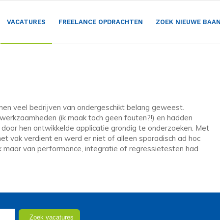
VACATURES
FREELANCE OPDRACHTEN
ZOEK NIEUWE BAA
innen veel bedrijven van ondergeschikt belang geweest.
n werkzaamheden (ik maak toch geen fouten?!) en hadden
e door hen ontwikkelde applicatie grondig te onderzoeken. Met
het vak verdient en werd er niet of alleen sporadisch ad hoc
k maar van performance, integratie of regressietesten had