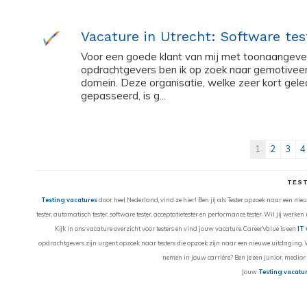
Vacature in Utrecht: Software tes
Voor een goede klant van mij met toonaangeven
opdrachtgevers ben ik op zoek naar gemotiveer
domein. Deze organisatie, welke zeer kort gel
gepasseerd, is g...
1
2
3
4
TEST
Testing vacatures
door heel Nederland, vind ze hier! Ben jij als Tester opzoek naar een ni
tester, automatisch tester, software tester, acceptatietester en performance tester. Wil jij werken
Kijk in ons vacature overzicht voor testers en vind jouw vacature. CareerValue is een
IT 
opdrachtgevers zijn urgent opzoek naar testers die opzoek zijn naar een nieuwe uitdaging. Wa
nemen in jouw carriére? Ben je een junior, medior
Jouw
Testing vacatu