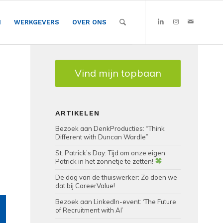
N
WERKGEVERS
OVER ONS
Vind mijn topbaan
ARTIKELEN
Bezoek aan DenkProducties: “Think
Different with Duncan Wardle”
St. Patrick’s Day: Tijd om onze eigen
Patrick in het zonnetje te zetten!
De dag van de thuiswerker: Zo doen we
dat bij CareerValue!
Bezoek aan LinkedIn-event: ‘The Future
of Recruitment with AI’