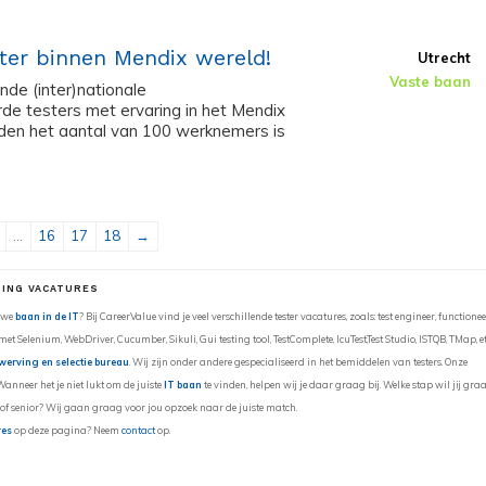
ter binnen Mendix wereld!
Utrecht
Vaste baan
de (inter)nationale
de testers met ervaring in het Mendix
eden het aantal van 100 werknemers is
...
16
17
18
→
ING VACATURES
euwe
baan in de IT
? Bij CareerValue vind je veel verschillende tester vacatures, zoals: test engineer, functionee
 met Selenium, WebDriver, Cucumber, Sikuli, Gui testing tool, TestComplete, IcuTest,Test Studio, ISTQB, TMap, et
werving en selectie bureau
. Wij zijn onder andere gespecialiseerd in het bemiddelen van testers. Onze
nneer het je niet lukt om de juiste
IT baan
te vinden, helpen wij je daar graag bij. Welke stap wil jij gra
 of senior? Wij gaan graag voor jou opzoek naar de juiste match.
res
op deze pagina? Neem
contact
op.