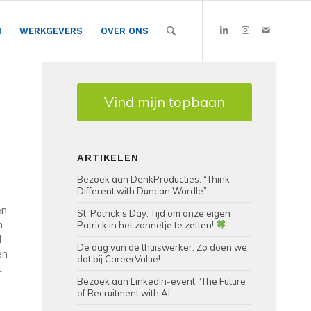
N
WERKGEVERS
OVER ONS
Vind mijn topbaan
ARTIKELEN
Bezoek aan DenkProducties: “Think
Different with Duncan Wardle”
en
St. Patrick’s Day: Tijd om onze eigen
n
Patrick in het zonnetje te zetten!
d
De dag van de thuiswerker: Zo doen we
en
dat bij CareerValue!
t
Bezoek aan LinkedIn-event: ‘The Future
of Recruitment with AI’