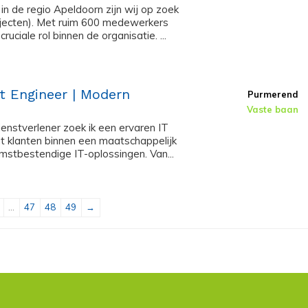
in de regio Apeldoorn zijn wij op zoek
ojecten). Met ruim 600 medewerkers
uciale rol binnen de organisatie. ...
t Engineer | Modern
Purmerend
Vaste baan
enstverlener zoek ik een ervaren IT
t klanten binnen een maatschappelijk
mstbestendige IT-oplossingen. Van...
...
47
48
49
→