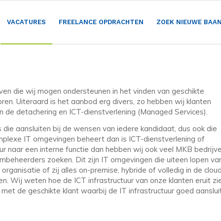
VACATURES
FREELANCE OPDRACHTEN
ZOEK NIEUWE BAA
ven die wij mogen ondersteunen in het vinden van geschikte
en. Uiteraard is het aanbod erg divers, zo hebben wij klanten
 in de detachering en ICT-dienstverlening (Managed Services).
 die aansluiten bij de wensen van iedere kandidaat, dus ook die
mplexe IT omgevingen beheert dan is ICT-dienstverlening of
ur naar een interne functie dan hebben wij ook veel MKB bedrijv
embeheerders zoeken. Dit zijn IT omgevingen die uiteen lopen va
rganisatie of zij alles on-premise, hybride of volledig in de clou
. Wij weten hoe de ICT infrastructuur van onze klanten eruit zi
et de geschikte klant waarbij de IT infrastructuur goed aanslui