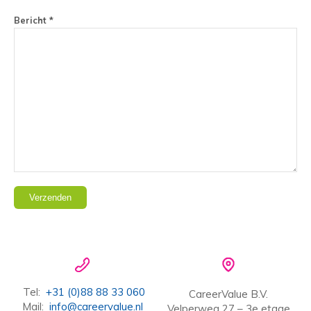
Bericht *
Tel:
+31 (0)88 88 33 060
CareerValue B.V.
Mail:
info@careervalue.nl
Velperweg 27 – 3e etage