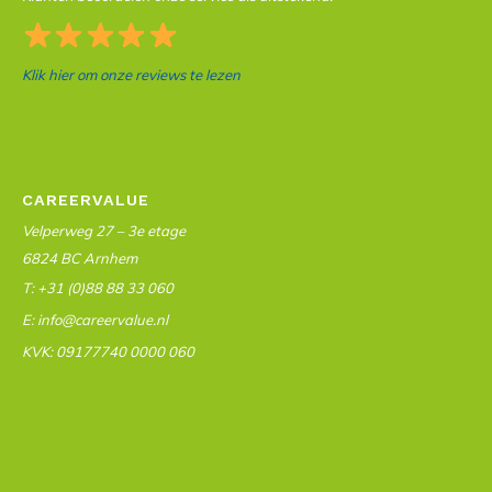
Klik hier om onze reviews te lezen
CAREERVALUE
Velperweg 27 – 3e etage
6824 BC Arnhem
T: +31 (0)88 88 33 060
E: info@careervalue.nl
KVK: 09177740 0000 060