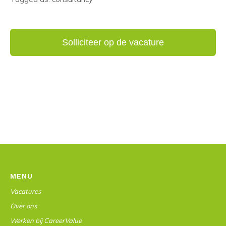
MENU
Vacatures
Over ons
Werken bij CareerValue