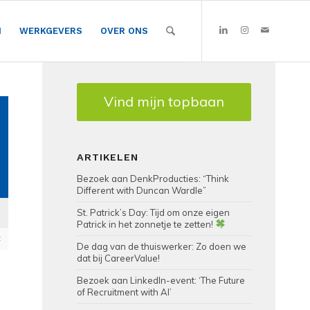
N
WERKGEVERS
OVER ONS
Vind mijn topbaan
ARTIKELEN
Bezoek aan DenkProducties: “Think
Different with Duncan Wardle”
St. Patrick’s Day: Tijd om onze eigen
Patrick in het zonnetje te zetten!
t
De dag van de thuiswerker: Zo doen we
dat bij CareerValue!
Bezoek aan LinkedIn-event: ‘The Future
of Recruitment with AI’