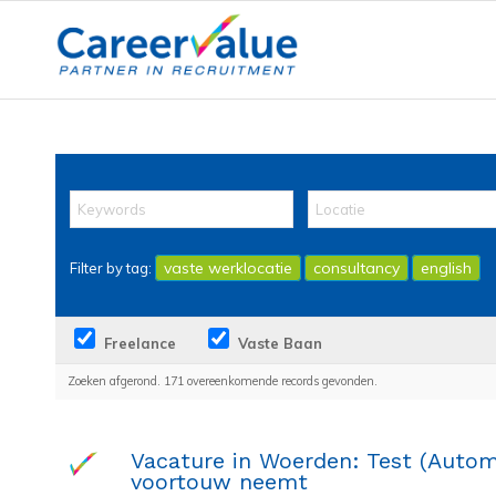
vaste werklocatie
consultancy
english
Filter by tag:
Freelance
Vaste Baan
Zoeken afgerond. 171 overeenkomende records gevonden.
Vacature in Woerden: Test (Autom
voortouw neemt