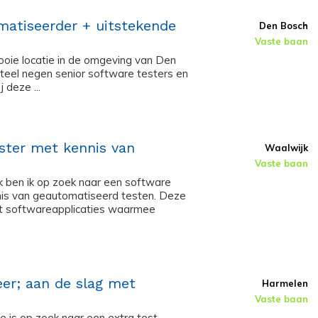
matiseerder + uitstekende
Den Bosch
Vaste baan
ooie locatie in de omgeving van Den
teel negen senior software testers en
 deze ...
ster met kennis van
Waalwijk
Vaste baan
k ben ik op zoek naar een software
nnis van geautomatiseerd testen. Deze
elt softwareapplicaties waarmee
eer; aan de slag met
Harmelen
Vaste baan
e is op zoek naar een extra test