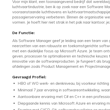
Voor mijn klant, een toonaangevend bedrijf dat wereldwij
luchtvaartindustrie, ben ik op zoek naar een Software M
vooraanstaande luchthavens en luchtvaartmaatschappij
passagierservaring verbeteren. Binnen de organisatie we
vormen. Je hoeft hier niet strak in het pak naar kantoor; j
De Functie:
Als Software Manager geef je leiding aan een team van 
neerzetten van een robuuste en toekomstgerichte software
met een duidelijke focus op Microsoft Azure. Je team ontwi
geven, processen te optimaliseren en technische keuzes 
innovatie van de softwareproducten. Je fungeert als bru
afdelingen zoals Product Management en Projectmanag
Gevraagd Profiel:
HBO of WO werk- en denkniveau, bij voorkeur richting
Minimaal 7 jaar ervaring in softwareontwikkeling, waar
Aantoonbare ervaring met C# en C++ in een professi
Diepgaande kennis van Microsoft Azure en ervaring me
Ervaring met CI/CD, Git, softwarebeveiliging en mode