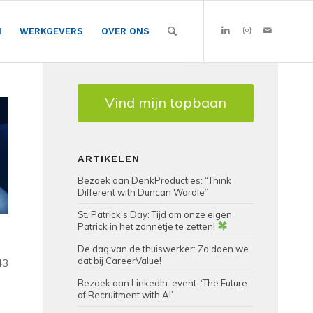
N
WERKGEVERS
OVER ONS
Vind mijn topbaan
ARTIKELEN
Bezoek aan DenkProducties: “Think
Different with Duncan Wardle”
St. Patrick’s Day: Tijd om onze eigen
Patrick in het zonnetje te zetten!
De dag van de thuiswerker: Zo doen we
dat bij CareerValue!
43
Bezoek aan LinkedIn-event: ‘The Future
of Recruitment with AI’