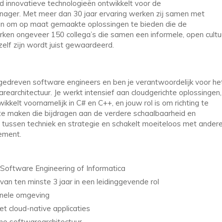
d innovatieve technologieën ontwikkelt voor de
anager. Met meer dan 30 jaar ervaring werken zij samen met
en om op maat gemaakte oplossingen te bieden die de
rken ongeveer 150 collega’s die samen een informele, open cultu
ezelf zijn wordt juist gewaardeerd.
gedreven software engineers en ben je verantwoordelijk voor he
architectuur. Je werkt intensief aan cloudgerichte oplossingen,
kkelt voornamelijk in C# en C++, en jouw rol is om richting te
te maken die bijdragen aan de verdere schaalbaarheid en
g tussen techniek en strategie en schakelt moeiteloos met ander
ement.
 Software Engineering of Informatica
van ten minste 3 jaar in een leidinggevende rol
onele omgeving
t cloud-native applicaties
rne softwarearchitectuur