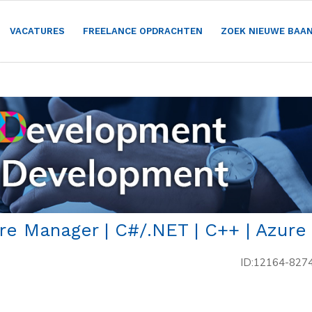
VACATURES
FREELANCE OPDRACHTEN
ZOEK NIEUWE BAA
re Manager | C#/.NET | C++ | Azure
ID:12164-827