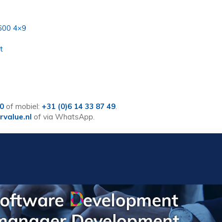
.600 4×9
t
60
of mobiel:
+31 (0)6 14 33 87 49
.
rvalue.nl
of via WhatsApp.