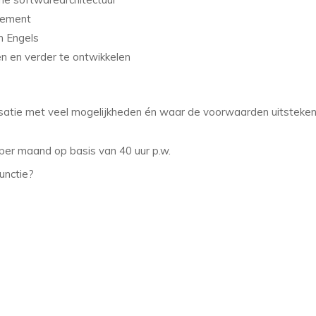
gement
n Engels
en en verder te ontwikkelen
nisatie met veel mogelijkheden én waar de voorwaarden uitsteke
 per maand op basis van 40 uur p.w.
unctie?