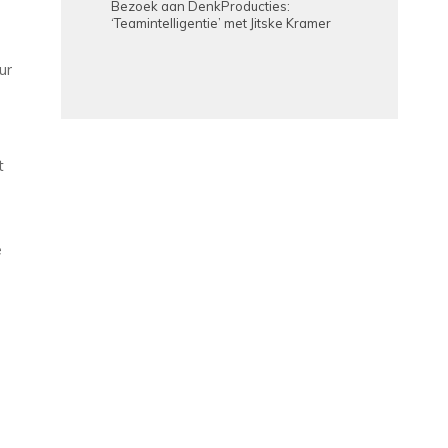
Bezoek aan DenkProducties:
‘Teamintelligentie’ met Jitske Kramer
ur
t
e