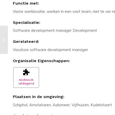
Functie met:
Vaste werklocatie, werken in een vast team, niet te ver r
Specialisatie:
Software development manager Development
Vacature in Amsterdam: Financial
Controller | € 90K p.j. + auto | 37
Gerelateerd:
vaka...
Vacature software development manager
Organisatie Eigenschappen:
technisch
uitdagend
Plaatsen in de omgeving:
Schiphol, Amstelveen, Aalsmeer, Vijfhuizen, Kudelstaart