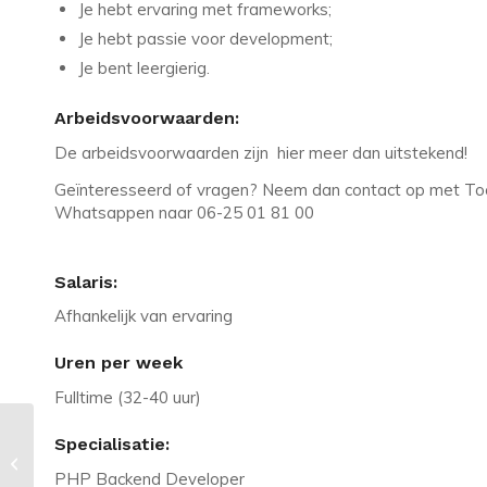
Je hebt ervaring met frameworks;
Je hebt passie voor development;
Je bent leergierig.
Arbeidsvoorwaarden:
De arbeidsvoorwaarden zijn hier meer dan uitstekend!
Geïnteresseerd of vragen? Neem dan contact op met Toon
Whatsappen naar 06-25 01 81 00
Salaris:
Afhankelijk van ervaring
Uren per week
Fulltime (32-40 uur)
Vacature in Duiven: Senior
Specialisatie:
Information Security Officer – tot
PHP Backend Developer
€7.100