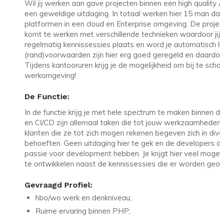
Wil jij werken aan gave projecten binnen een high quality 
een geweldige uitdaging. In totaal werken hier 15 man da
platformen in een cloud en Enterprise omgeving. De proje
komt te werken met verschillende technieken waardoor jij 
regelmatig kennissessies plaats en word je automatisch li
(rand)voorwaarden zijn hier erg goed geregeld en daardoor 
Tijdens kantooruren krijg je de mogelijkheid om bij te sch
werkomgeving!
De Functie:
In de functie krijg je met hele spectrum te maken binne
en CI/CD zijn allemaal taken die tot jouw werkzaamheden
klanten die ze tot zich mogen rekenen begeven zich in d
behoeften. Geen uitdaging hier te gek en de developers di
passie voor development hebben. Je krijgt hier veel moge
te ontwikkelen naast de kennissessies die er worden geo
Gevraagd Profiel:
hbo/wo werk en denkniveau;
Ruime ervaring binnen PHP;