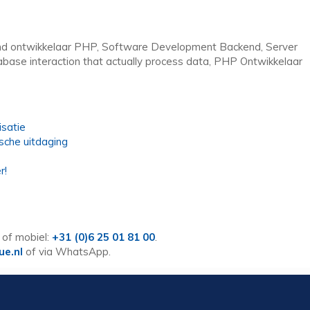
nd ontwikkelaar PHP, Software Development Backend, Server
abase interaction that actually process data, PHP Ontwikkelaar
satie
sche uitdaging
r!
of mobiel:
+31 (0)6 25 01 81 00
.
ue.nl
of via WhatsApp.