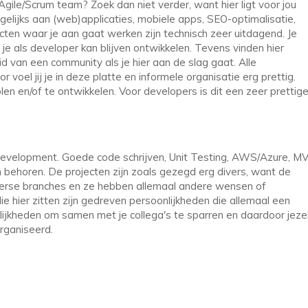
Agile/Scrum team? Zoek dan niet verder, want hier ligt voor jou
gelijks aan (web)applicaties, mobiele apps, SEO-optimalisatie,
cten waar je aan gaat werken zijn technisch zeer uitdagend. Je
je als developer kan blijven ontwikkelen. Tevens vinden hier
d van een community als je hier aan de slag gaat. Alle
voel jij je in deze platte en informele organisatie erg prettig.
olen en/of te ontwikkelen. Voor developers is dit een zeer prettig
n development. Goede code schrijven, Unit Testing, AWS/Azure, M
 behoren. De projecten zijn zoals gezegd erg divers, want de
iverse branches en ze hebben allemaal andere wensen of
e hier zitten zijn gedreven persoonlijkheden die allemaal een
lijkheden om samen met je collega's te sparren en daardoor jeze
rganiseerd.