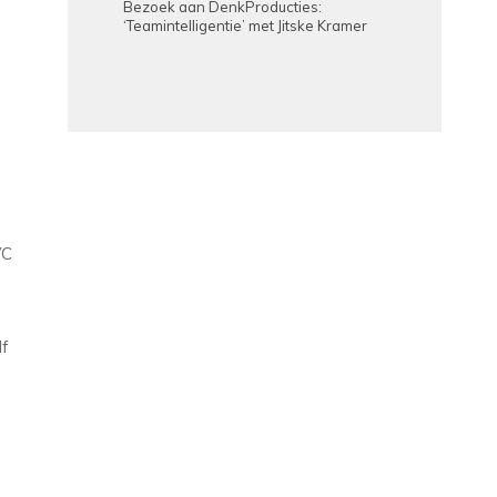
Bezoek aan DenkProducties:
‘Teamintelligentie’ met Jitske Kramer
e
VC
lf