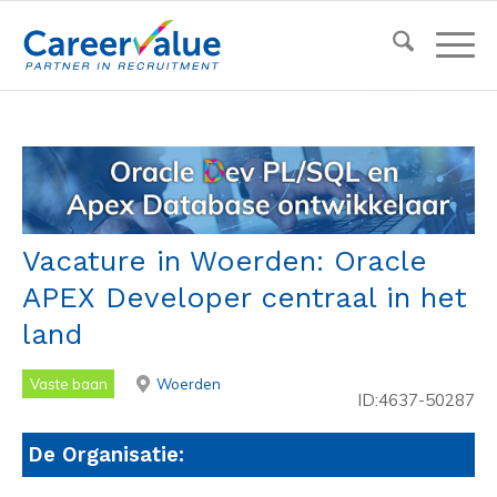
Vacature in Woerden: Oracle
APEX Developer centraal in het
land
Vaste baan
Woerden
ID:4637-50287
De Organisatie: