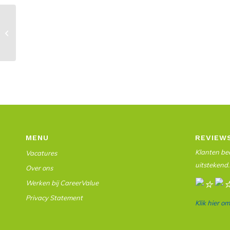
Vacature in Duiven: Ambitieuze
DevOps Linux gezocht! Junioren zijn
ook welk...
MENU
REVIEW
Klanten beo
Vacatures
uitstekend.
Over ons
Werken bij CareerValue
Privacy Statement
Klik hier o