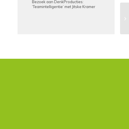
Bezoek aan DenkProducties:
‘Teamintelligentie’ met Jitske Kramer
Va
EN