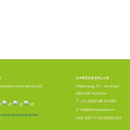
S
CAREERVALUE
ordelen onze service als
Velperweg 27 – 3e etage
6824 BC Arnhem
T: +31 (0)88 88 33 060
E: info@careervalue.nl
m onze reviews te lezen
KVK: 09177740 0000 060