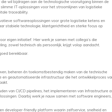
r die wil bijdragen aan de technologische vooruitgang binnen de
 slimme IT-oplossingen voor het stroomlijnen van logistieke
ale traceability.
atieve softwareoplossingen voor grote logistieke ketens en
r stabiele technologie, klantgerichtheid en sterke focus op
oor eigen initiatief. Hier werk je samen met collega’s die
ng, zowel technisch als persoonlijk, krijgt volop aandacht.
 goed bereikbaar.
bouwen, beheren én toekomstbestendig maken van de technische
 en geautomatiseerde infrastructuur die het ontwikkelproces va
aakt.
den van CI/CD pipelines, het implementeren van Infrastructure a
oplossingen. Daarbij werk je nauw samen met software engineers,
een developer-friendly platform waarin zelfservice, snelheid en