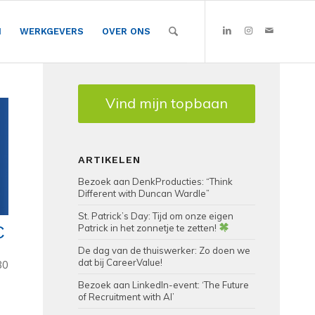
N
WERKGEVERS
OVER ONS
Vind mijn topbaan
ARTIKELEN
Bezoek aan DenkProducties: “Think
Different with Duncan Wardle”
St. Patrick’s Day: Tijd om onze eigen
C
Patrick in het zonnetje te zetten!
De dag van de thuiswerker: Zo doen we
dat bij CareerValue!
80
Bezoek aan LinkedIn-event: ‘The Future
of Recruitment with AI’