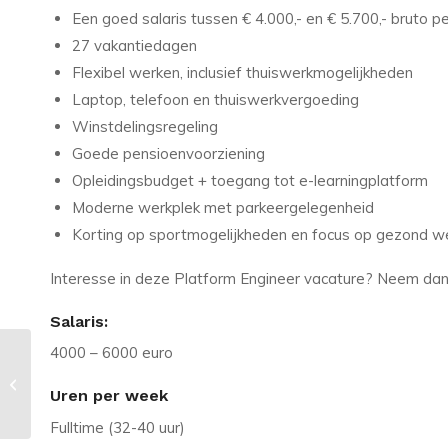
Een goed salaris tussen € 4.000,- en € 5.700,- bruto 
27 vakantiedagen
Flexibel werken, inclusief thuiswerkmogelijkheden
Laptop, telefoon en thuiswerkvergoeding
Winstdelingsregeling
Goede pensioenvoorziening
Opleidingsbudget + toegang tot e-learningplatform
Moderne werkplek met parkeergelegenheid
Korting op sportmogelijkheden en focus op gezond w
Interesse in deze Platform Engineer vacature? Neem dan 
Salaris:
4000 – 6000 euro
Vacature in Ede: Information
Security Consultant tot €5500 –
Uren per week
Cyberf...
Fulltime (32-40 uur)