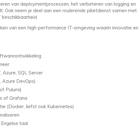
seren van deploymentprocessen, het verbeteren van logging en
elt. Ook neem je deel aan een roulerende piketdienst samen met
7 beschikbaarheid.
maken van een high-performance IT-omgeving waarin innovatie en
oftwareontwikkeling
ineer
, Azure, SQL Server
s, Azure DevOps)
of Pulumi)
us of Grafana
tie (Docker, liefst ook Kubernetes)
maliseren
 Engelse taal