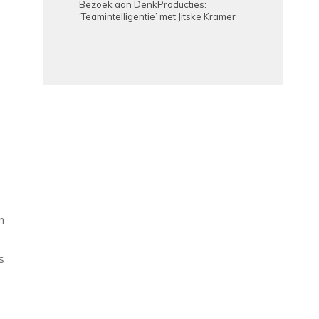
Bezoek aan DenkProducties:
‘Teamintelligentie’ met Jitske Kramer
n
s