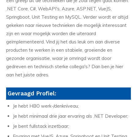
Een greep uit de technieken die je zoal tegen gaat komen:
.NET Core, C#, WebAPI's, Azure, ASP.NET, VueJS,
Springboot, Unit Testing en MySQL. Verder wordt er altijd
gekeken naar nieuwe technieken die mogelijk interessant
zijn en waar mogelijk worden die uiteraard
geïmplementeerd. Vind jij het dus leuk om aan diverse
producten te werken in een stabiele, groeiende en
gezonde organisatie, waar je omringd wordt door
gedreven en technisch sterke collega's? Dan ben je hier
aan het juiste adres.
Gevraagd Profiel:
Je hebt HBO werk-/denkniveau;
Je hebt minimaal drie jaar ervaring als .NET Developer;
Je bent fullstack inzetbaar;
Ervaring met VueJS, Azure, Springboot en Unit Testing