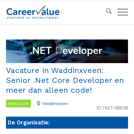
Vacature in Waddinxveen:
Senior .Net Core Developer en
meer dan alleen code!
Vaste baan
Waddinxveen
ID:7427-58638
De Organisatie: