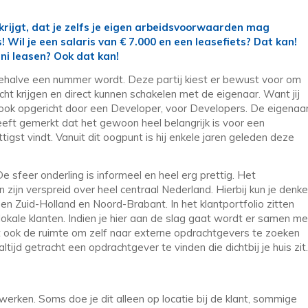
id krijgt, dat je zelfs je eigen arbeidsvoorwaarden mag
! Wil je een salaris van € 7.000 en een leasefiets? Dat kan!
ini leasen? Ook dat kan!
behalve een nummer wordt. Deze partij kiest er bewust voor om
cht krijgen en direct kunnen schakelen met de eigenaar. Want jij
n ook opgericht door een Developer, voor Developers. De eigenaa
eft gemerkt dat het gewoon heel belangrijk is voor een
tigst vindt. Vanuit dit oogpunt is hij enkele jaren geleden deze
e sfeer onderling is informeel en heel erg prettig. Het
zijn verspreid over heel centraal Nederland. Hierbij kun je denk
 en Zuid-Holland en Noord-Brabant. In het klantportfolio zitten
 lokale klanten. Indien je hier aan de slag gaat wordt er samen me
t ook de ruimte om zelf naar externe opdrachtgevers te zoeken
 altijd getracht een opdrachtgever te vinden die dichtbij je huis zit
erken. Soms doe je dit alleen op locatie bij de klant, sommige