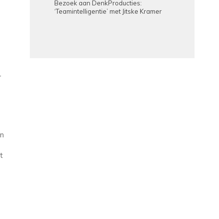
Bezoek aan DenkProducties:
‘Teamintelligentie’ met Jitske Kramer
r
en
t
.