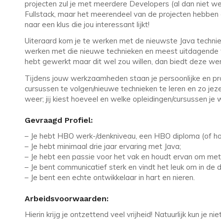
projecten zul je met meerdere Developers (al dan niet w
Fullstack, maar het meerendeel van de projecten hebben 
naar een klus die jou interessant lijkt!
Uiteraard kom je te werken met de nieuwste Java technieken
werken met die nieuwe technieken en meest uitdagende 
hebt gewerkt maar dit wel zou willen, dan biedt deze we
Tijdens jouw werkzaamheden staan je persoonlijke en prof
cursussen te volgen/nieuwe technieken te leren en zo jezel
weer; jij kiest hoeveel en welke opleidingen/cursussen je w
Gevraagd Profiel:
– Je hebt HBO werk-/denkniveau, een HBO diploma (of ho
– Je hebt minimaal drie jaar ervaring met Java;
– Je hebt een passie voor het vak en houdt ervan om met
– Je bent communicatief sterk en vindt het leuk om in de 
– Je bent een echte ontwikkelaar in hart en nieren.
Arbeidsvoorwaarden:
Hierin krijg je ontzettend veel vrijheid! Natuurlijk kun je 