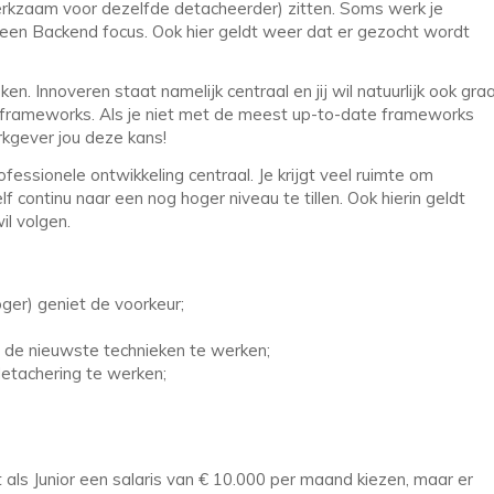
erkzaam voor dezelfde detacheerder) zitten. Soms werk je
een Backend focus. Ook hier geldt weer dat er gezocht wordt
. Innoveren staat namelijk centraal en jij wil natuurlijk ook gra
frameworks. Als je niet met de meest up-to-date frameworks
rkgever jou deze kans!
essionele ontwikkeling centraal. Je krijgt veel ruimte om
f continu naar een nog hoger niveau te tillen. Ook hierin geldt
il volgen.
ger) geniet de voorkeur;
 de nieuwste technieken te werken;
detachering te werken;
niet als Junior een salaris van € 10.000 per maand kiezen, maar er