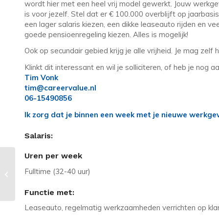
wordt hier met een heel vrij model gewerkt. Jouw werkgev
is voor jezelf. Stel dat er € 100.000 overblijft op jaarbasis
een lager salaris kiezen, een dikke leaseauto rijden en v
goede pensioenregeling kiezen. Alles is mogelijk!
Ook op secundair gebied krijg je alle vrijheid. Je mag zel
Klinkt dit interessant en wil je solliciteren, of heb je n
Tim Vonk
tim@careervalue.nl
06-15490856
Ik zorg dat je binnen een week met je nieuwe werkgeve
Salaris:
Uren per week
Vacature in Rotterdam: Zelf je
Fulltime (32-40 uur)
arbeidsvoorwaarden inrichten .NET
Developer?
Functie met:
Leaseauto, regelmatig werkzaamheden verrichten op klant