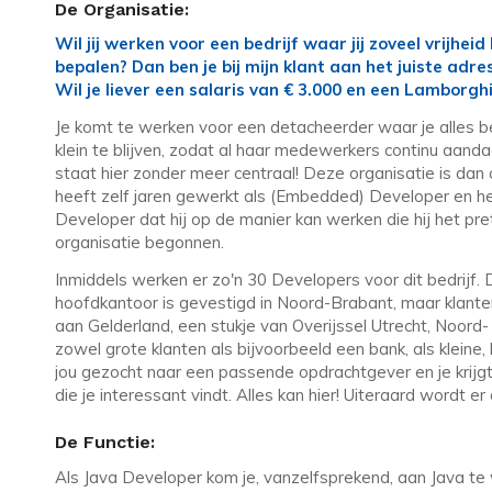
De Organisatie:
Wil jij werken voor een bedrijf waar jij zoveel vrijhe
bepalen? Dan ben je bij mijn klant aan het juiste adres
Wil je liever een salaris van € 3.000 en een Lamborgh
Je komt te werken voor een detacheerder waar je alles 
klein te blijven, zodat al haar medewerkers continu aanda
staat hier zonder meer centraal! Deze organisatie is da
heeft zelf jaren gewerkt als (Embedded) Developer en he
Developer dat hij op de manier kan werken die hij het pret
organisatie begonnen.
Inmiddels werken er zo'n 30 Developers voor dit bedrijf. D
hoofdkantoor is gevestigd in Noord-Brabant, maar klanten 
aan Gelderland, een stukje van Overijssel Utrecht, Noord-
zowel grote klanten als bijvoorbeeld een bank, als kleine,
jou gezocht naar een passende opdrachtgever en je krijg
die je interessant vindt. Alles kan hier! Uiteraard wordt er
De Functie:
Als Java Developer kom je, vanzelfsprekend, aan Java te w