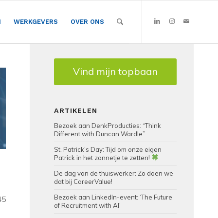
N
WERKGEVERS
OVER ONS
Vind mijn topbaan
ARTIKELEN
Bezoek aan DenkProducties: “Think
Different with Duncan Wardle”
St. Patrick’s Day: Tijd om onze eigen
Patrick in het zonnetje te zetten!
De dag van de thuiswerker: Zo doen we
dat bij CareerValue!
Bezoek aan LinkedIn-event: ‘The Future
45
of Recruitment with AI’