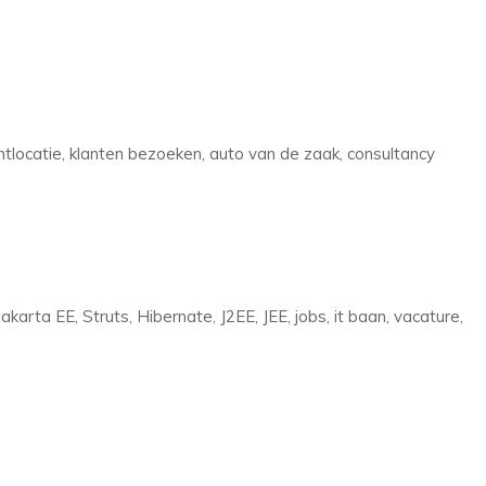
locatie, klanten bezoeken, auto van de zaak, consultancy
akarta EE, Struts, Hibernate, J2EE, JEE, jobs, it baan, vacature,