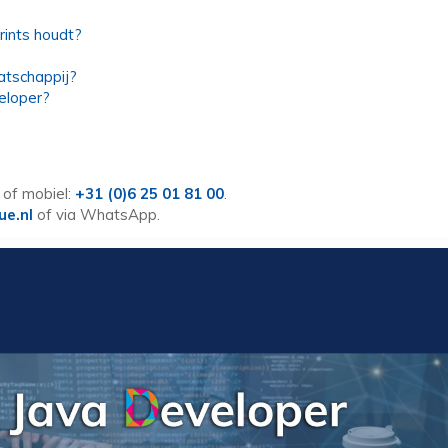
rints houdt?
atschappij?
veloper?
of mobiel:
+31 (0)6 25 01 81 00
.
ue.nl
of via WhatsApp.