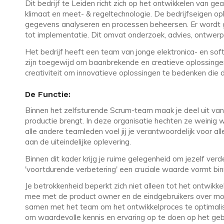
Dit bedrijf te Leiden richt zich op het ontwikkelen van
klimaat en meet- & regeltechnologie. De bedrijfseigen o
gegevens analyseren en processen beheersen. Er wordt ge
tot implementatie. Dit omvat onderzoek, advies, ontwerp,
Het bedrijf heeft een team van jonge elektronica- en so
zijn toegewijd om baanbrekende en creatieve oplossingen
creativiteit om innovatieve oplossingen te bedenken die d
De Functie:
Binnen het zelfsturende Scrum-team maak je deel uit va
productie brengt. In deze organisatie hechten ze weinig w
alle andere teamleden voel jij je verantwoordelijk voor al
aan de uiteindelijke oplevering.
Binnen dit kader krijg je ruime gelegenheid om jezelf verd
'voortdurende verbetering' een cruciale waarde vormt bin
Je betrokkenheid beperkt zich niet alleen tot het ontwik
mee met de product owner en de eindgebruikers over mo
samen met het team om het ontwikkelproces te optimalise
om waardevolle kennis en ervaring op te doen op het gebi