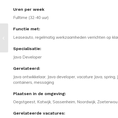
Uren per week
Fulltime (32-40 uur)
Functie met:
Vacature in Utrecht: Ode aan
Leaseauto, regelmatig werkzaamheden verrichten op klant
Applicatiebeheerder Salesforce
kanjers!
Specialisatie:
Java Developer
Gerelateerd:
Java ontwikkelaar, Java developer, vacature Java, spring, J
containers, messaging
Plaatsen in de omgeving:
Oegstgeest, Katwijk, Sassenheim, Noordwijk, Zoeterwou
Gerelateerde vacatures: