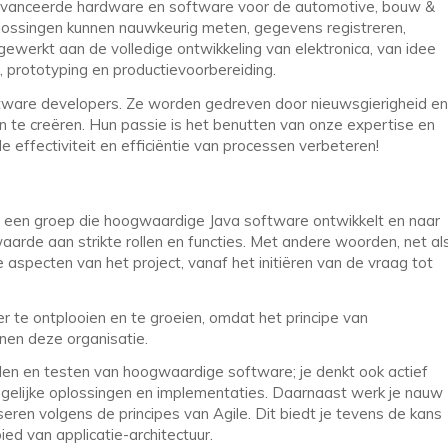
 geavanceerde hardware en software voor de automotive, bouw &
plossingen kunnen nauwkeurig meten, gegevens registreren,
werkt aan de volledige ontwikkeling van elektronica, van idee
 prototyping en productievoorbereiding.
ftware developers. Ze worden gedreven door nieuwsgierigheid en
 te creëren. Hun passie is het benutten van onze expertise en
e effectiviteit en efficiëntie van processen verbeteren!
n een groep die hoogwaardige Java software ontwikkelt en naar
aarde aan strikte rollen en functies. Met andere woorden, net al
le aspecten van het project, vanaf het initiëren van de vraag tot
er te ontplooien en te groeien, omdat het principe van
nen deze organisatie.
kelen en testen van hoogwaardige software; je denkt ook actief
gelijke oplossingen en implementaties. Daarnaast werk je nauw
ren volgens de principes van Agile. Dit biedt je tevens de kans
ed van applicatie-architectuur.