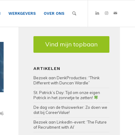
N
WERKGEVERS
OVER ONS
Vind mijn topbaan
ARTIKELEN
Bezoek aan DenkProducties: “Think
Different with Duncan Wardle”
St. Patrick’s Day: Tijd om onze eigen
Patrick in het zonnetje te zetten!
De dag van de thuiswerker: Zo doen we
dat bij CareerValue!
96
Bezoek aan LinkedIn-event: ‘The Future
of Recruitment with AI’