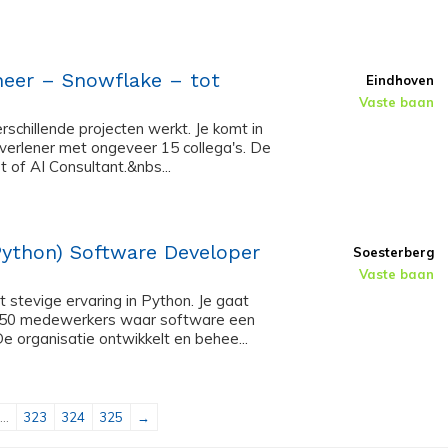
neer – Snowflake – tot
Eindhoven
Vaste baan
schillende projecten werkt. Je komt in
stverlener met ongeveer 15 collega's. De
 of AI Consultant.&nbs...
Python) Software Developer
Soesterberg
Vaste baan
stevige ervaring in Python. Je gaat
 250 medewerkers waar software een
De organisatie ontwikkelt en behee...
...
323
324
325
→