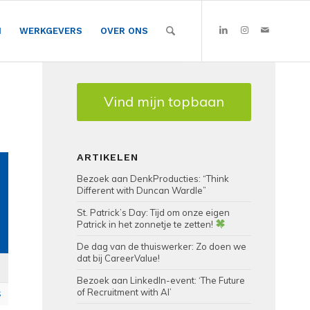
N
WERKGEVERS
OVER ONS
Vind mijn topbaan
ARTIKELEN
Bezoek aan DenkProducties: “Think
Different with Duncan Wardle”
St. Patrick’s Day: Tijd om onze eigen
Patrick in het zonnetje te zetten!
De dag van de thuiswerker: Zo doen we
dat bij CareerValue!
Bezoek aan LinkedIn-event: ‘The Future
of Recruitment with AI’
S