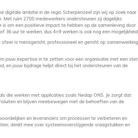
 digitale ambitie in de regio Scherpenzeel zijn wij op zoek naar
n. Met ruim 2700 medewerkers ondersteunen zij dagelijks
sie is om een positieve impact te hebben op de samenleving door
2 of 36 uur te werken, dus 4×9 werken is ook nog een mogelijkhei
e sfeer is mensgericht, professioneel en gericht op samenwerking
 om jouw expertise in te zetten voor een organisatie met een ster
and, en jouw bijdrage helpt direct bij het ondersteunen van de
nals die werken met applicaties zoals Nedap ONS. Je zorgt dat
ansluiten en blijven meebewegen met de behoeften van de
ordelijken en leveranciers om processen te verbeteren en
iteiten, denkt mee over systeemoverstijgende vraagstukken en