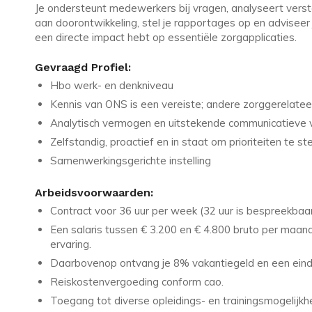
Je ondersteunt medewerkers bij vragen, analyseert versto
aan doorontwikkeling, stel je rapportages op en adviseer j
een directe impact hebt op essentiële zorgapplicaties.
Gevraagd Profiel:
Hbo werk- en denkniveau
Kennis van ONS is een vereiste; andere zorggerelateer
Analytisch vermogen en uitstekende communicatieve 
Zelfstandig, proactief en in staat om prioriteiten te ste
Samenwerkingsgerichte instelling
Arbeidsvoorwaarden:
Contract voor 36 uur per week (32 uur is bespreekbaa
Een salaris tussen € 3.200 en € 4.800 bruto per maand
ervaring.
Daarbovenop ontvang je 8% vakantiegeld en een einde
Reiskostenvergoeding conform cao.
Toegang tot diverse opleidings- en trainingsmogelijkh