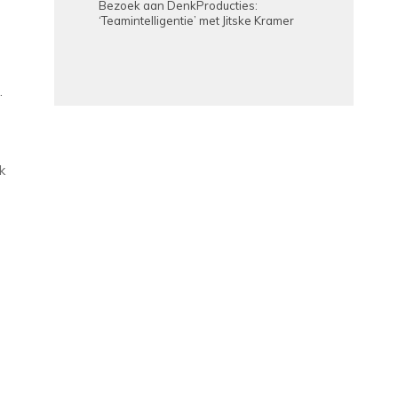
Bezoek aan DenkProducties:
‘Teamintelligentie’ met Jitske Kramer
d.
k