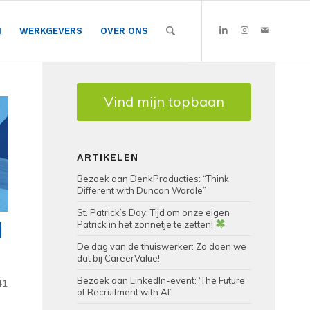
N
WERKGEVERS
OVER ONS
Vind mijn topbaan
ARTIKELEN
Bezoek aan DenkProducties: “Think
Different with Duncan Wardle”
St. Patrick’s Day: Tijd om onze eigen
|
Patrick in het zonnetje te zetten!
De dag van de thuiswerker: Zo doen we
dat bij CareerValue!
Bezoek aan LinkedIn-event: ‘The Future
41
of Recruitment with AI’