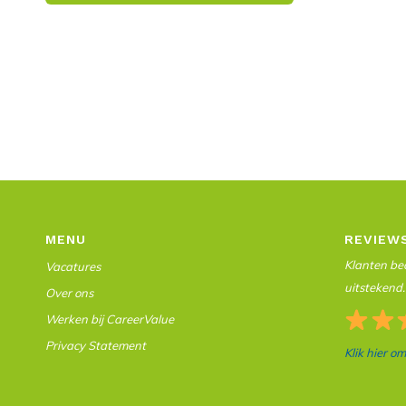
MENU
REVIEW
Klanten beo
Vacatures
uitstekend.
Over ons
Werken bij CareerValue
Privacy Statement
Klik hier o