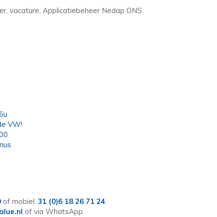
der, vacature, Applicatiebeheer Nedap ONS
36u
ede VW!
000
onus
0
of mobiel:
31 (0)6 18 26 71 24
.
lue.nl
of via WhatsApp.