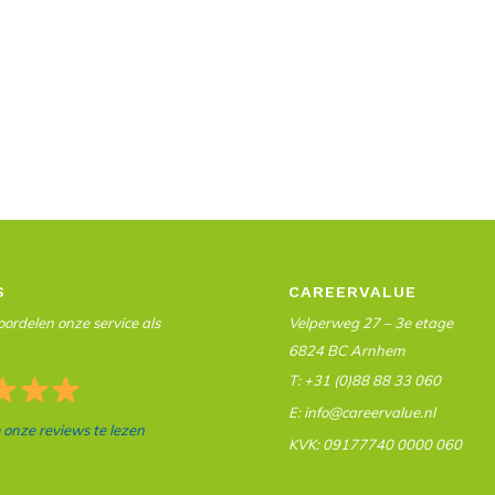
S
CAREERVALUE
ordelen onze service als
Velperweg 27 – 3e etage
6824 BC Arnhem
T: +31 (0)88 88 33 060
E: info@careervalue.nl
m onze reviews te lezen
KVK: 09177740 0000 060