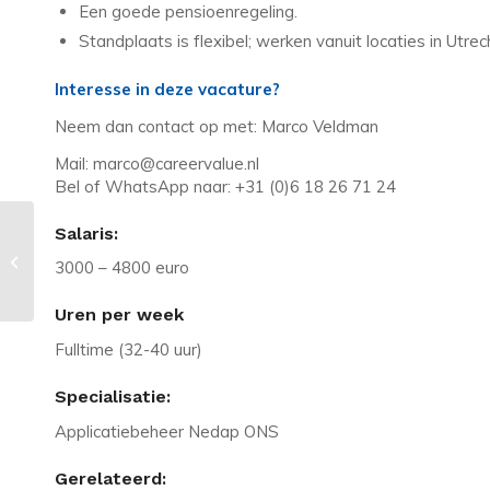
Een goede pensioenregeling.
Standplaats is flexibel; werken vanuit locaties in Utr
Interesse in deze vacature?
Neem dan contact op met: Marco Veldman
Mail: marco@careervalue.nl
Bel of WhatsApp naar: +31 (0)6 18 26 71 24
Salaris:
Vacature in Maarn: Functioneel
Beheerder in de zorg | Nedap ONS |
3000 – 4800 euro
36u
Uren per week
Fulltime (32-40 uur)
Specialisatie:
Applicatiebeheer Nedap ONS
Gerelateerd: