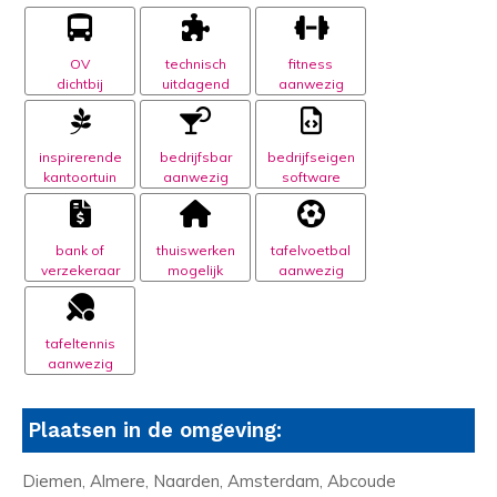
OV
technisch
fitness
dichtbij
uitdagend
aanwezig
inspirerende
bedrijfsbar
bedrijfseigen
kantoortuin
aanwezig
software
bank of
thuiswerken
tafelvoetbal
verzekeraar
mogelijk
aanwezig
tafeltennis
aanwezig
Plaatsen in de omgeving:
Diemen, Almere, Naarden, Amsterdam, Abcoude