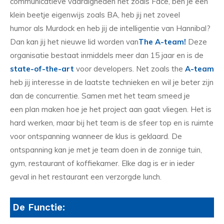
communicatieve vaardigheden net zoals Face, ben je een
klein beetje eigenwijs zoals BA, heb jij net zoveel
humor als Murdock en heb jij de intelligentie van Hannibal?
Dan kan jij het nieuwe lid worden van
The
A-team!
Deze
organisatie bestaat inmiddels meer dan 15 jaar en is de
state-of-the-art
voor developers. Net zoals the
A-team
heb jij interesse in de laatste technieken en wil je beter zijn
dan de concurrentie. Samen met het team smeed je
een plan maken hoe je het project aan gaat vliegen. Het is
hard werken, maar bij
het team is de sfeer top en is ruimte
voor ontspanning wanneer de klus is geklaard. De
ontspanning kan je met je team doen in de zonnige tuin,
gym, restaurant of koffiekamer. Elke dag is er in ieder
geval in het restaurant een verzorgde lunch.
De Functie: