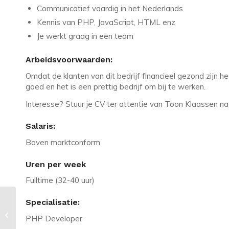
Communicatief vaardig in het Nederlands
Kennis van PHP, JavaScript, HTML enz
Je werkt graag in een team
Arbeidsvoorwaarden:
Omdat de klanten van dit bedrijf financieel gezond zijn he
goed en het is een prettig bedrijf om bij te werken.
Interesse? Stuur je CV ter attentie van Toon Klaassen 
Salaris:
Boven marktconform
Uren per week
Fulltime (32-40 uur)
Specialisatie:
Vacature in Utrecht: Leuke collega's
zoeken nieuwe
PHP Developer
frontend/javascript...