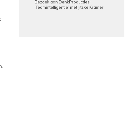
Bezoek aan DenkProducties:
‘Teamintelligentie’ met Jitske Kramer
t
m.