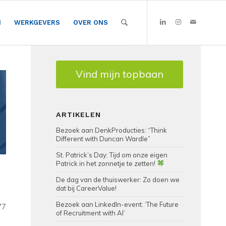
N
WERKGEVERS
OVER ONS
Vind mijn topbaan
ARTIKELEN
Bezoek aan DenkProducties: “Think
Different with Duncan Wardle”
St. Patrick’s Day: Tijd om onze eigen
Patrick in het zonnetje te zetten!
De dag van de thuiswerker: Zo doen we
dat bij CareerValue!
Bezoek aan LinkedIn-event: ‘The Future
77
of Recruitment with AI’