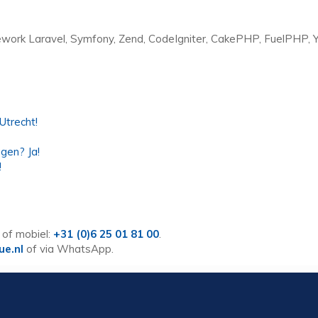
ork Laravel, Symfony, Zend, CodeIgniter, CakePHP, FuelPHP, Y
Utrecht!
gen? Ja!
!
of mobiel:
+31 (0)6 25 01 81 00
.
ue.nl
of via WhatsApp.