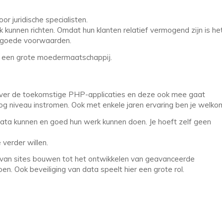
r juridische specialisten.
k kunnen richten. Omdat hun klanten relatief vermogend zijn is he
t goede voorwaarden.
an een grote moedermaatschappij.
ver de toekomstige PHP-applicaties en deze ook mee gaat
hoog niveau instromen. Ook met enkele jaren ervaring ben je welko
n data kunnen en goed hun werk kunnen doen. Je hoeft zelf geen
verder willen.
jf, van sites bouwen tot het ontwikkelen van geavanceerde
en. Ook beveiliging van data speelt hier een grote rol.