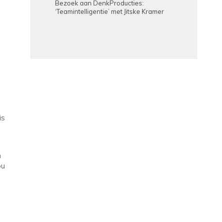
Bezoek aan DenkProducties:
‘Teamintelligentie’ met Jitske Kramer
is
n
ou