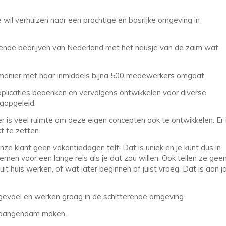
 wil verhuizen naar een prachtige en bosrijke omgeving in
ende bedrijven van Nederland met het neusje van de zalm wat
e manier met haar inmiddels bijna 500 medewerkers omgaat.
plicaties bedenken en vervolgens ontwikkelen voor diverse
ogopgeleid.
is veel ruimte om deze eigen concepten ook te ontwikkelen. Er 
t te zetten.
nze klant geen vakantiedagen telt! Dat is uniek en je kunt dus in
nemen voor een lange reis als je dat zou willen. Ook tellen ze gee
t huis werken, of wat later beginnen of juist vroeg. Dat is aan j
evoel en werken graag in de schitterende omgeving.
on aangenaam maken.