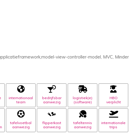
pplicatieframework,model-view-controller-model, MVC, Minder
e
internationaal
bedrijfsbar
logistiek(e)
HBO
team
aanwezig
(software)
verplicht
tafelvoetbal
flipperkast
tafeltennis
internationale
m
aanwezig
aanwezig
aanwezig
trips