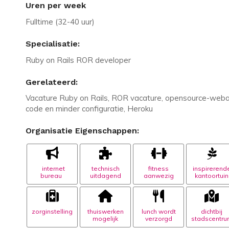
Uren per week
Fulltime (32-40 uur)
Specialisatie:
Ruby on Rails ROR developer
Gerelateerd:
Vacature Ruby on Rails, ROR vacature, opensource-weba
code en minder configuratie, Heroku
Organisatie Eigenschappen:
internet
technisch
fitness
inspirerend
bureau
uitdagend
aanwezig
kantoortuin
zorginstelling
thuiswerken
lunch wordt
dichtbij
mogelijk
verzorgd
stadscentru