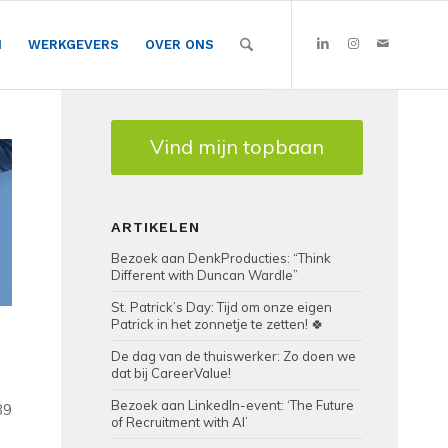
N
WERKGEVERS
OVER ONS
Vind mijn topbaan
ARTIKELEN
Bezoek aan DenkProducties: “Think
Different with Duncan Wardle”
St. Patrick’s Day: Tijd om onze eigen
Patrick in het zonnetje te zetten! 🍀
De dag van de thuiswerker: Zo doen we
dat bij CareerValue!
Bezoek aan LinkedIn-event: ‘The Future
89
of Recruitment with AI’