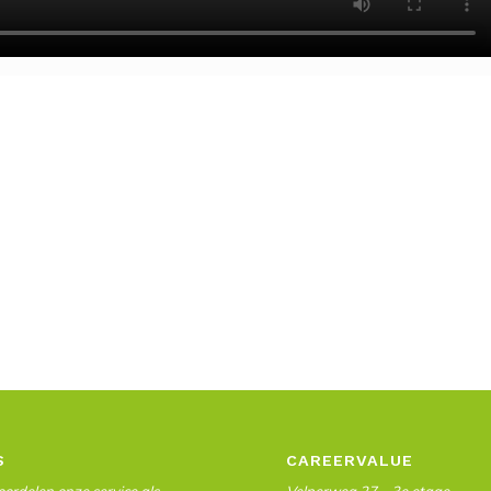
S
CAREERVALUE