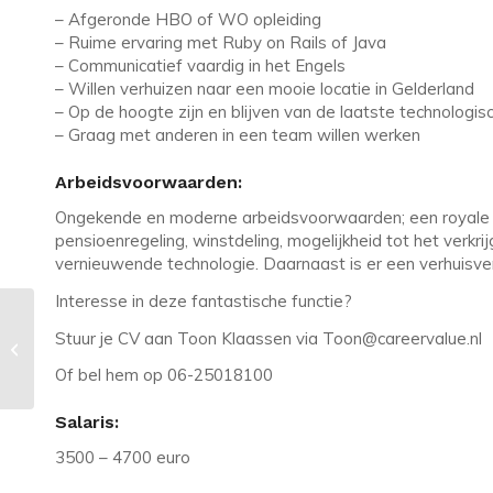
– Afgeronde HBO of WO opleiding
– Ruime ervaring met Ruby on Rails of Java
– Communicatief vaardig in het Engels
– Willen verhuizen naar een mooie locatie in Gelderland
– Op de hoogte zijn en blijven van de laatste technologis
– Graag met anderen in een team willen werken
Arbeidsvoorwaarden:
Ongekende en moderne arbeidsvoorwaarden; een royale v
pensioenregeling, winstdeling, mogelijkheid tot het verk
vernieuwende technologie. Daarnaast is er een verhuisve
Interesse in deze fantastische functie?
Vacature in Vught: Java consultancy
Stuur je CV aan Toon Klaassen via Toon@careervalue.nl
met auto en veel uitdaging!
Of bel hem op 06-25018100
Salaris:
3500 – 4700 euro