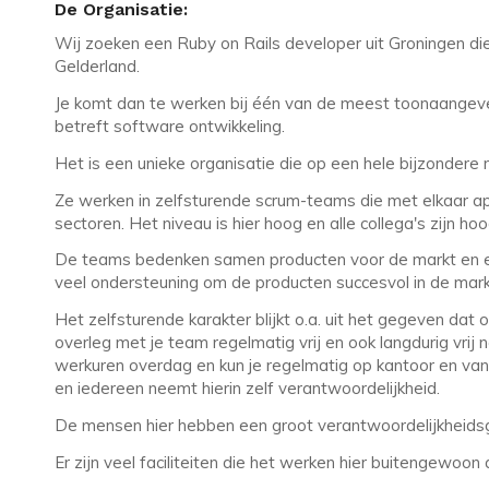
De Organisatie:
Wij zoeken een Ruby on Rails developer uit Groningen die
Gelderland.
Je komt dan te werken bij één van de meest toonaangev
betreft software ontwikkeling.
Het is een unieke organisatie die op een hele bijzonder
Ze werken in zelfsturende scrum-teams die met elkaar ap
sectoren. Het niveau is hier hoog en alle collega's zijn ho
De teams bedenken samen producten voor de markt en er 
veel ondersteuning om de producten succesvol in de mark
Het zelfsturende karakter blijkt o.a. uit het gegeven dat o
overleg met je team regelmatig vrij en ook langdurig vrij 
werkuren overdag en kun je regelmatig op kantoor en vanui
en iedereen neemt hierin zelf verantwoordelijkheid.
De mensen hier hebben een groot verantwoordelijkheidsg
Er zijn veel faciliteiten die het werken hier buitengewo