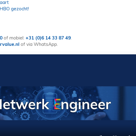
vaart
 HBO gezocht!
60
of mobiel:
+31 (0)6 14 33 87 49
.
rvalue.nl
of via WhatsApp.