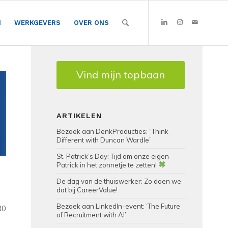
N
WERKGEVERS
OVER ONS
Vind mijn topbaan
ARTIKELEN
Bezoek aan DenkProducties: “Think
Different with Duncan Wardle”
St. Patrick’s Day: Tijd om onze eigen
Patrick in het zonnetje te zetten!
De dag van de thuiswerker: Zo doen we
dat bij CareerValue!
Bezoek aan LinkedIn-event: ‘The Future
80
of Recruitment with AI’