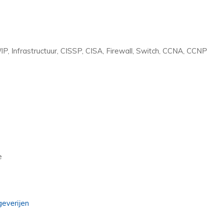
P, Infrastructuur, CISSP, CISA, Firewall, Switch, CCNA, CCNP
e
geverijen