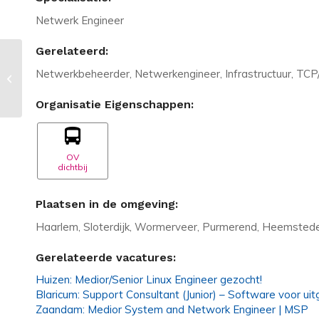
Netwerk Engineer
Gerelateerd:
Vacature in Bussum:
Netwerkbeheerder, Netwerkengineer, Infrastructuur, TCP/I
Systeembeheerder bij een
kleinschalige IT-partner
Organisatie Eigenschappen:
OV
dichtbij
Plaatsen in de omgeving:
Haarlem, Sloterdijk, Wormerveer, Purmerend, Heemsted
Gerelateerde vacatures:
Huizen: Medior/Senior Linux Engineer gezocht!
Blaricum: Support Consultant (Junior) – Software voor uit
Zaandam: Medior System and Network Engineer | MSP