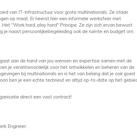
ied van IT-Infrastructuur voor grote multinationals. Ze staan
gen op maat. Er heerst hier een informele werksfeer met
. Het "Work hard, play hard" Principe. Ze zijn zich ervan bewust
ijg je naast persoonlijkebegeleiding ook de ruimte en budget om
. Je gaat aan de hand van jou wensen en expertise samen met de
en je verantwoordelijk voor het ontwikkelen en beheren van de
vingen bij multinationals en is het van belang dat je ook goed
soon ben je een echte techneut en altijd op-to-date op het gebie
rganisatie direct een vast contract!
erk Engineer;