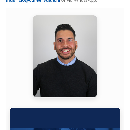
mauricio@careervalue.nl
of via WhatsApp.