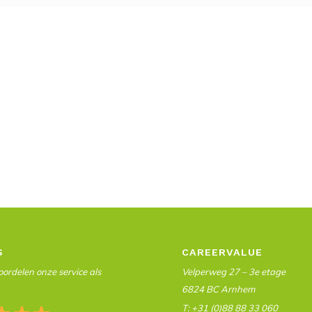
S
CAREERVALUE
ordelen onze service als
Velperweg 27 – 3e etage
6824 BC Arnhem
T: +31 (0)88 88 33 060