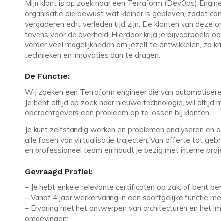
Mijn klant is op zoek naar een Terraform (DevOps) Enginee
organisatie die bewust wat kleiner is gebleven, zodat co
vergaderen echt verleden tijd zijn. De klanten van deze or
tevens voor de overheid. Hierdoor krijg je bijvoorbeeld o
verder veel mogelijkheden om jezelf te ontwikkelen, zo k
technieken en innovaties aan te dragen.
De Functie:
Wij zoeken een Terraform engineer die van automatisere
Je bent altijd op zoek naar nieuwe technologie, wil altij
opdrachtgevers een probleem op te lossen bij klanten.
Je kunt zelfstandig werken en problemen analyseren en op
alle fasen van virtualisatie trajecten. Van offerte tot ge
en professioneel team en houdt je bezig met interne proje
Gevraagd Profiel:
– Je hebt enkele relevante certificaten op zak, of bent be
– Vanaf 4 jaar werkervaring in een soortgelijke functie me
– Ervaring met het ontwerpen van architecturen en het i
omgevingen;