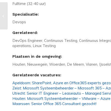
Fulltime (32-40 uur)
Vacature in Zwolle: Microsoft Cloud
Specialisatie:
Engineer gezocht!
Devops
Gerelateerd:
DevOps Engineer, Continuous Testing, Continuous Integr
operations, Linux Testing
Plaatsen in de omgeving:
Houten, Nieuwegein, Woerden, De Meern, Vianen, IJssels
Gerelateerde vacatures:
Apeldoorn: SharePoint, Azure en Office365 experts gezo
Zeist: Microsoft Systeembeheerder – Microsoft 365 – Az
Utrecht: Senior IT Engineer – Leaseauto – Managed Serv
Houten: Microsoft Systeembeheerder – VMware – Azure
Maarssen: Senior Office 365 Consultant gezocht!