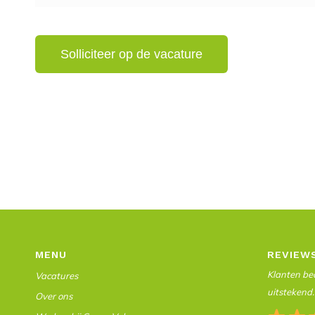
MENU
REVIEW
Klanten beo
Vacatures
uitstekend.
Over ons