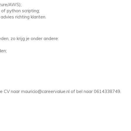
Azure/AWS);
of python scripting;
dvies richting klanten.
en, zo krijg je onder andere:
den;
te CV naar mauricio@careervalue.nl of bel naar 0614338749.