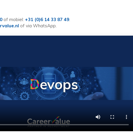
60
of mobiel:
+31 (0)6 14 33 87 49
.
rvalue.nl
of via WhatsApp.