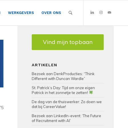
N
WERKGEVERS
OVER ONS
Vind mijn topbaan
ARTIKELEN
Bezoek aan DenkProducties: “Think
Different with Duncan Wardle”
St. Patrick’s Day: Tijd om onze eigen
Patrick in het zonnetje te zetten!
De dag van de thuiswerker: Zo doen we
dat bij CareerValue!
75
Bezoek aan LinkedIn-event: ‘The Future
of Recruitment with AI’