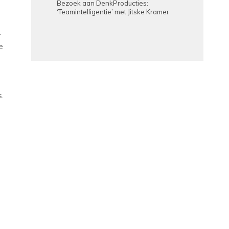
Bezoek aan DenkProducties:
‘Teamintelligentie’ met Jitske Kramer
r
e
.