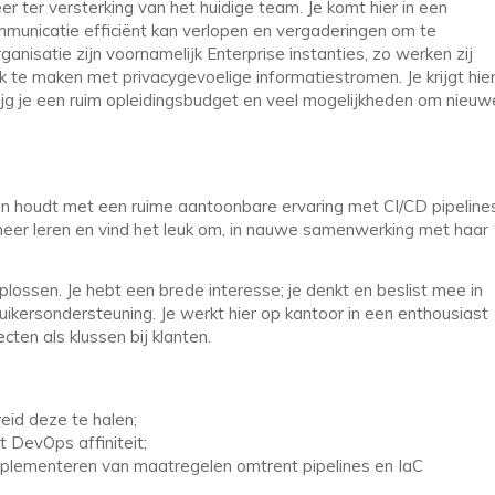
r ter versterking van het huidige team. Je komt hier in een
mmunicatie efficiënt kan verlopen en vergaderingen om te
ganisatie zijn voornamelijk Enterprise instanties, zo werken zij
ok te maken met privacygevoelige informatiestromen. Je krijgt hie
rijg je een ruim opleidingsbudget en veel mogelijkheden om nieuw
n houdt met een ruime aantoonbare ervaring met CI/CD pipelines
d meer leren en vind het leuk om, in nauwe samenwerking met haar
lossen. Je hebt een brede interesse; je denkt en beslist mee in
bruikersondersteuning. Je werkt hier op kantoor in een enthousiast
cten als klussen bij klanten.
reid deze te halen;
t DevOps affiniteit;
mplementeren van maatregelen omtrent pipelines en IaC