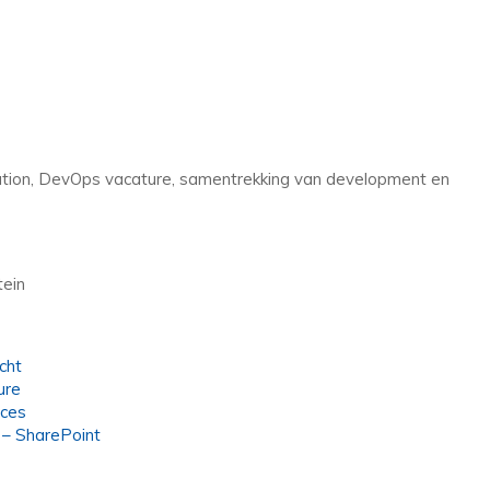
ation, DevOps vacature, samentrekking van development en
tein
cht
ure
ices
 – SharePoint