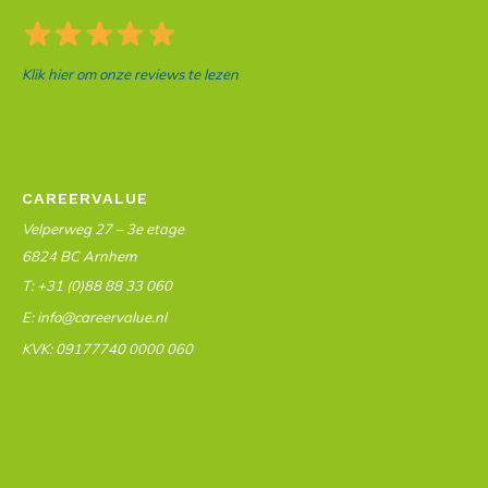
Klik hier om onze reviews te lezen
CAREERVALUE
Velperweg 27 – 3e etage
6824 BC Arnhem
T: +31 (0)88 88 33 060
E: info@careervalue.nl
KVK: 09177740 0000 060