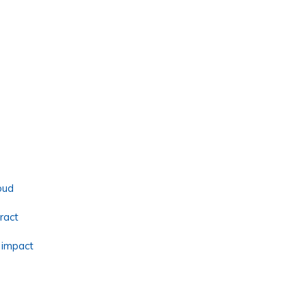
oud
ract
 impact