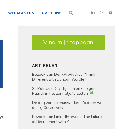
N
WERKGEVERS
OVER ONS
Vind mijn topbaan
ARTIKELEN
Bezoek aan DenkProducties: “Think
Different with Duncan Wardle”
St. Patrick’s Day: Tijd om onze eigen
Patrick in het zonnetje te zetten!
De dag van de thuiswerker: Zo doen we
dat bij CareerValue!
Bezoek aan LinkedIn-event: ‘The Future
07
of Recruitment with AI’