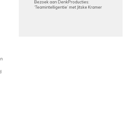
Bezoek aan DenkProducties:
‘Teamintelligentie’ met Jitske Kramer
en
d