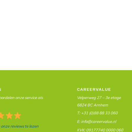
S
CAREERVALUE
ordelen onze service als
Velperweg 27 – 3e etage
6824 BC Arnhem
T: +31 (0)88 88 33 060
E: info@careervalue.nl
m onze reviews te lezen
KVK: 09177740 0000 060