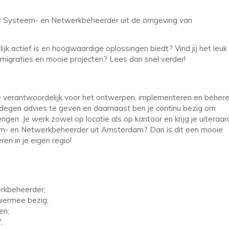
ior Systeem- en Netwerkbeheerder uit de omgeving van
ijk actief is en hoogwaardige oplossingen biedt? Vind jij het leuk
 migraties en mooie projecten? Lees dan snel verder!
e verantwoordelijk voor het ontwerpen, implementeren en beher
degen advies te geven en daarnaast ben je continu bezig om
gen. Je werk zowel op locatie als op kantoor en krijg je uiteraar
teem- en Netwerkbeheerder uit Amsterdam? Dan is dit een mooie
en in je eigen regio!
erkbeheerder;
hiermee bezig;
en;
V;