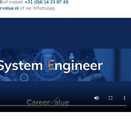
60
of mobiel:
+31 (0)6 14 33 87 49
.
rvalue.nl
of via WhatsApp.