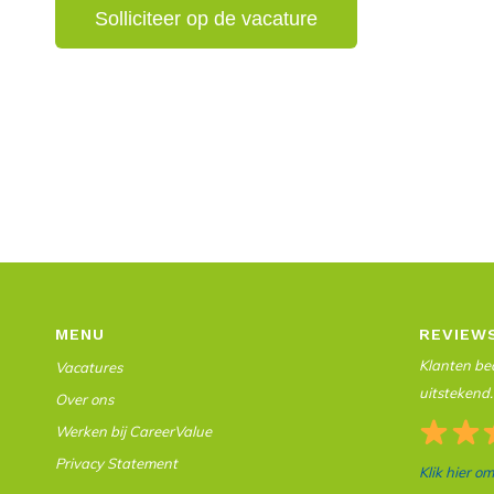
MENU
REVIEW
Klanten beo
Vacatures
uitstekend.
Over ons
Werken bij CareerValue
Privacy Statement
Klik hier o