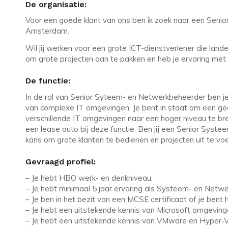
De organisatie:
Voor een goede klant van ons ben ik zoek naar een Sen
Amsterdam.
Wil jij werken voor een grote ICT-dienstverlener die landel
om grote projecten aan te pakken en heb je ervaring met
De functie:
In de rol van Senior Syteem- en Netwerkbeheerder ben j
van complexe IT omgevingen. Je bent in staat om een ge
verschillende IT omgevingen naar een hoger niveau te bren
een lease auto bij deze functie. Ben jij een Senior Sys
kans om grote klanten te bedienen en projecten uit te voer
Gevraagd profiel:
– Je hebt HBO werk- en denkniveau;
– Je hebt minimaal 5 jaar ervaring als Systeem- en Netw
– Je ben in het bezit van een MCSE certificaat of je bent 
– Je hebt een uitstekende kennis van Microsoft omgeving
– Je hebt een uitstekende kennis van VMware en Hyper-