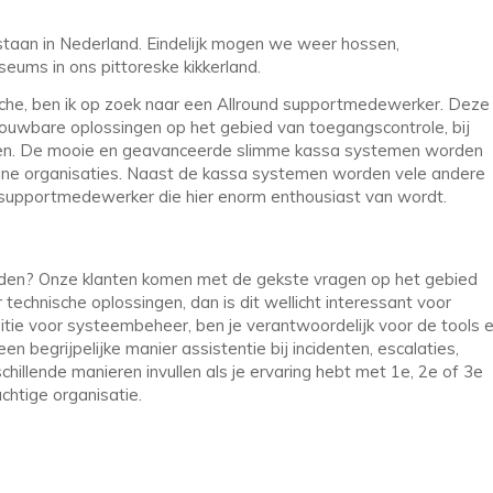
staan in Nederland. Eindelijk mogen we weer hossen,
ums in ons pittoreske kikkerland.
nche, ben ik op zoek naar een Allround supportmedewerker. Deze
etrouwbare oplossingen op het gebied van toegangscontrole, bij
nten. De mooie en geavanceerde slimme kassa systemen worden
leine organisaties. Naast de kassa systemen worden vele andere
d supportmedewerker die hier enorm enthousiast van wordt.
leiden? Onze klanten komen met de gekste vragen op het gebied
 technische oplossingen, dan is dit wellicht interessant voor
tie voor systeembeheer, ben je verantwoordelijk voor de tools 
en begrijpelijke manier assistentie bij incidenten, escalaties,
chillende manieren invullen als je ervaring hebt met 1e, 2e of 3e
achtige organisatie.