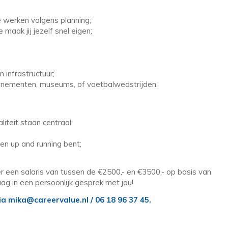
e werken volgens planning;
maak jij jezelf snel eigen;
 infrastructuur;
 evenementen, museums, of voetbalwedstrijden.
iteit staan centraal;
en up and running bent;
r een salaris van tussen de €2500,- en €3500,- op basis van
ag in een persoonlijk gesprek met jou!
a mika@careervalue.nl / 06 18 96 37 45.