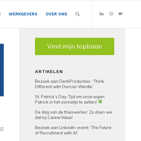
N
WERKGEVERS
OVER ONS
Vind mijn topbaan
ARTIKELEN
Bezoek aan DenkProducties: “Think
Different with Duncan Wardle”
St. Patrick’s Day: Tijd om onze eigen
Patrick in het zonnetje te zetten!
De dag van de thuiswerker: Zo doen we
dat bij CareerValue!
Bezoek aan LinkedIn-event: ‘The Future
52
of Recruitment with AI’