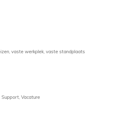
eizen, vaste werkplek, vaste standplaats
s, Support, Vacature