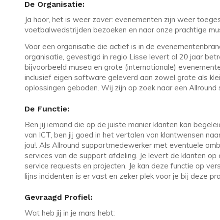
De Organisatie:
Ja hoor, het is weer zover: evenementen zijn weer toege
voetbalwedstrijden bezoeken en naar onze prachtige muse
Voor een organisatie die actief is in de evenementenbra
organisatie, gevestigd in regio Lisse levert al 20 jaar b
bijvoorbeeld musea en grote (internationale) eveneme
inclusief eigen software geleverd aan zowel grote als k
oplossingen geboden. Wij zijn op zoek naar een Allroun
De Functie:
Ben jij iemand die op de juiste manier klanten kan bege
van ICT, ben jij goed in het vertalen van klantwensen naar
jou!. Als Allround supportmedewerker met eventuele ambi
services van de support afdeling. Je levert de klanten op e
service requests en projecten. Je kan deze functie op vers
lijns incidenten is er vast en zeker plek voor je bij deze pr
Gevraagd Profiel:
Wat heb jij in je mars hebt: