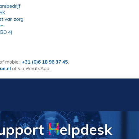
rebedrijf
.5K
t van zorg
ces
MBO 4)
of mobiel:
+31 (0)6 18 96 37 45
.
ue.nl
of via WhatsApp.