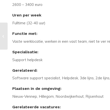
2600 – 3400 euro
Uren per week
Fulltime (32-40 uur)
Vacature in Amsterdam: Als Front-
Functie met:
Ender in uitdagend Scrum team
Vaste werklocatie, werken in een vast team, niet te ver r
werken?
Specialisatie:
Support helpdesk
Gerelateerd:
Software support specialist, Helpdesk, 3de lijns, 2de lijn
Plaatsen in de omgeving:
Nieuw-Vennep, Hillegom, Noordwijkerhout, Rijsenhout
Gerelateerde vacatures: