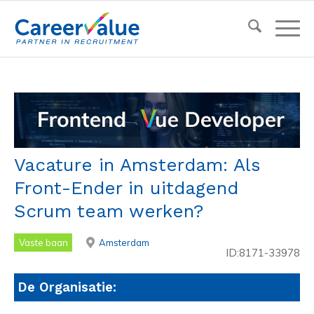
Vacature in Amsterdam: Als
Front-Ender in uitdagend
Scrum team werken?
Vaste baan
Amsterdam
ID:8171-33978
De Organisatie: