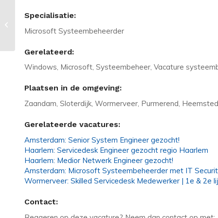
Vacature in Amsterdam:
Specialisatie:
Netwerkbeheerder 32 – 36 uur |
Microsoft Systeembeheerder
Hybride | CCNA
Gerelateerd:
Windows, Microsoft, Systeembeheer, Vacature systee
Plaatsen in de omgeving:
Zaandam, Sloterdijk, Wormerveer, Purmerend, Heemste
Gerelateerde vacatures:
Amsterdam: Senior System Engineer gezocht!
Haarlem: Servicedesk Engineer gezocht regio Haarlem
Haarlem: Medior Netwerk Engineer gezocht!
Amsterdam: Microsoft Systeembeheerder met IT Security
Wormerveer: Skilled Servicedesk Medewerker | 1e & 2e lij
Contact:
Reageren op deze vacature? Neem dan contact op met: