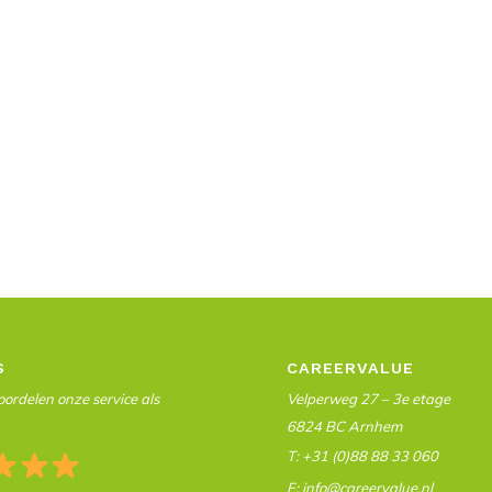
S
CAREERVALUE
ordelen onze service als
Velperweg 27 – 3e etage
6824 BC Arnhem
T: +31 (0)88 88 33 060
E: info@careervalue.nl