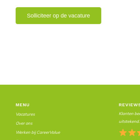
MENU
REVIEW
Klanten beo
Vacatures
uitstekend.
Over ons
Werken bij CareerValue