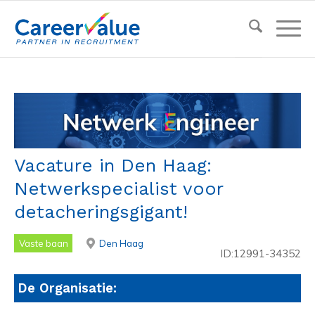
Vacature in Den Haag:
Netwerkspecialist voor
detacheringsgigant!
Vaste baan
Den Haag
ID:12991-34352
De Organisatie: