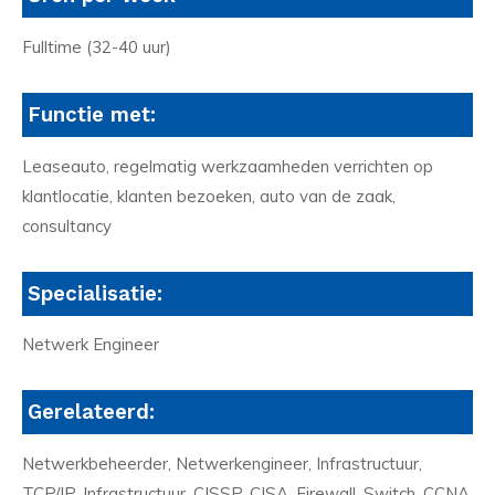
Fulltime (32-40 uur)
Functie met:
Leaseauto, regelmatig werkzaamheden verrichten op
klantlocatie, klanten bezoeken, auto van de zaak,
consultancy
Specialisatie:
Netwerk Engineer
Gerelateerd:
Netwerkbeheerder, Netwerkengineer, Infrastructuur,
TCP/IP, Infrastructuur, CISSP, CISA, Firewall, Switch, CCNA,