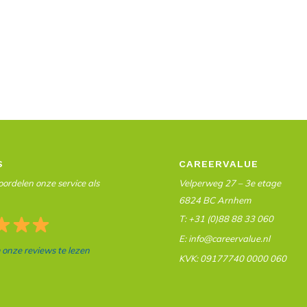
S
CAREERVALUE
ordelen onze service als
Velperweg 27 – 3e etage
6824 BC Arnhem
T: +31 (0)88 88 33 060
E: info@careervalue.nl
m onze reviews te lezen
KVK: 09177740 0000 060