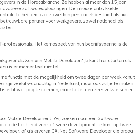
kgevers in de Horecabranche. Ze hebben al meer dan 15 jaar
innovatieve softwareoplossingen. De inhouse ontwikkelde
controle te hebben over zowel hun personeelsbestand als hun
 betrouwbare partner voor werkgevers, zowel nationaal als
listen.
T-professionals. Het kernaspect van hun bedrijfsvoering is de
rkgever als Xamarin Mobile Developer? Je kunt hier starten als
veau is er momenteel ruimte!
nterne functie met de mogelijkheid om twee dagen per week vanui
n zijn veelal woonachtig in Nederland, maar ook zul je te maken
jd is echt wel jong te noemen, maar het is een zeer volwassen en
.
t voor Mobile Development. Wij zoeken naar een Software
kan op de back-end van software development. Je kunt op twee
Developer, of als ervaren C# .Net Software Developer die graag