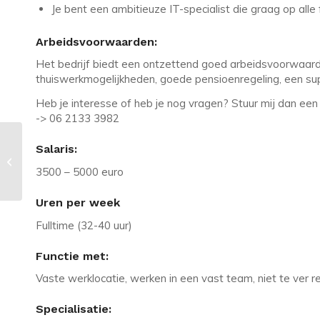
Je bent een ambitieuze IT-specialist die graag op alle 
Arbeidsvoorwaarden:
Het bedrijf biedt een ontzettend goed arbeidsvoorwaarde
thuiswerkmogelijkheden, goede pensioenregeling, een su
Heb je interesse of heb je nog vragen? Stuur mij dan een
-> 06 2133 3982
Salaris:
Vacature in Amersfoort: Medior
Software Developer | Fullstack .NET
3500 – 5000 euro
Uren per week
Fulltime (32-40 uur)
Functie met:
Vaste werklocatie, werken in een vast team, niet te ver r
Specialisatie: