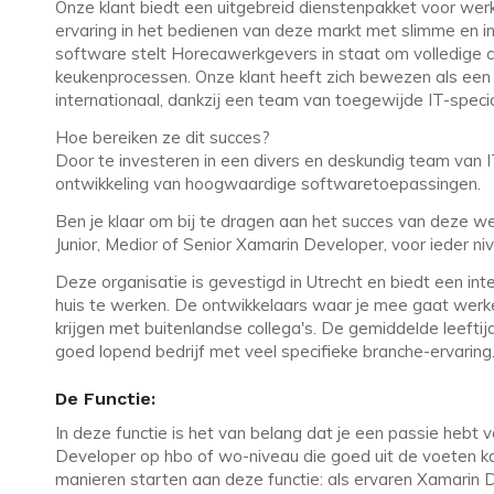
Onze klant biedt een uitgebreid dienstenpakket voor wer
ervaring in het bedienen van deze markt met slimme en 
software stelt Horecawerkgevers in staat om volledige 
keukenprocessen. Onze klant heeft zich bewezen als een
internationaal, dankzij een team van toegewijde IT-specia
Hoe bereiken ze dit succes?
Door te investeren in een divers en deskundig team van I
ontwikkeling van hoogwaardige softwaretoepassingen.
Ben je klaar om bij te dragen aan het succes van deze we
Junior, Medior of Senior Xamarin Developer, voor ieder ni
Deze organisatie is gevestigd in Utrecht en biedt een i
huis te werken. De ontwikkelaars waar je mee gaat werke
krijgen met buitenlandse collega's. De gemiddelde leefti
goed lopend bedrijf met veel specifieke branche-ervaring
De Functie:
In deze functie is het van belang dat je een passie heb
Developer op hbo of wo-niveau die goed uit de voeten 
manieren starten aan deze functie: als ervaren Xamarin 