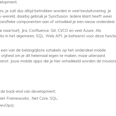
velopment.
s, je zult dus altijd betrokken worden in veel besluitvoering. Je
wereld, daarbij gebruik je Syncfusion. Iedere klant heeft weer
 specifieke componenten aan of ontwikkel je een nieuw onderdeel.
naartoe!), Jira, Confluence, Git, CI/CD en veel Azure. Als
rks in het algemeen, SQL, Web API. Je beheerst voor deze functi
 een van de belangrijkste schakels op het onderdeel mobile
n vrijheid om je dit helemaal eigen te maken, maar uiteraard
eerst. Jouw mobile apps die je hier ontwikkeld worden de mooist
op de back-end van development;
Net Frameworks, .Net Core, SQL;
(DevOps);