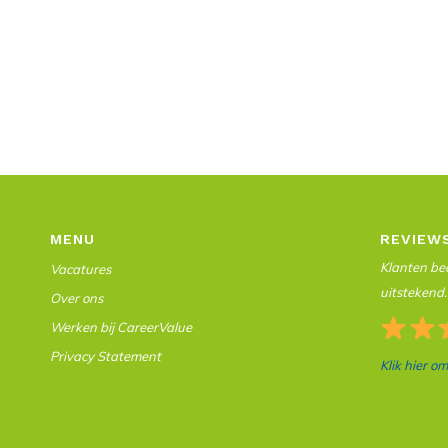
MENU
REVIEW
Klanten beo
Vacatures
uitstekend.
Over ons
Werken bij CareerValue
Privacy Statement
Klik hier o