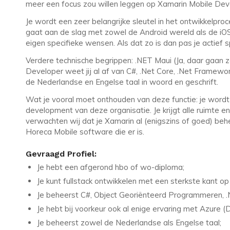
meer een focus zou willen leggen op Xamarin Mobile De
Je wordt een zeer belangrijke sleutel in het ontwikkelproce
gaat aan de slag met zowel de Android wereld als de iOS-
eigen specifieke wensen. Als dat zo is dan pas je actief
Verdere technische begrippen: .NET Maui (Ja, daar gaan ze 
Developer weet jij al af van C#, .Net Core, .Net Framewo
de Nederlandse en Engelse taal in woord en geschrift.
Wat je vooral moet onthouden van deze functie: je wordt
development van deze organisatie. Je krijgt alle ruimte e
verwachten wij dat je Xamarin al (enigszins of goed) beh
Horeca Mobile software die er is.
Gevraagd Profiel:
Je hebt een afgerond hbo of wo-diploma;
Je kunt fullstack ontwikkelen met een sterkste kant 
Je beheerst C#, Object Georiënteerd Programmeren, .
Je hebt bij voorkeur ook al enige ervaring met Azure 
Je beheerst zowel de Nederlandse als Engelse taal;