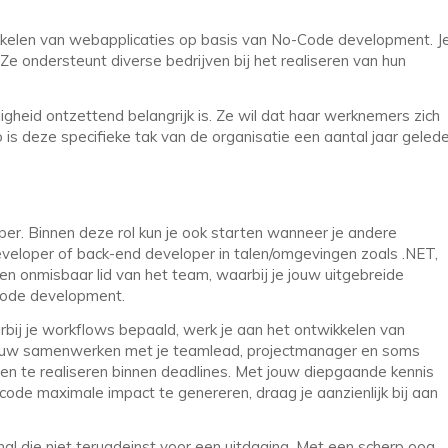
kkelen van webapplicaties op basis van No-Code development. J
 Ze ondersteunt diverse bedrijven bij het realiseren van hun
igheid ontzettend belangrijk is. Ze wil dat haar werknemers zich
 is deze specifieke tak van de organisatie een aantal jaar geled
er. Binnen deze rol kun je ook starten wanneer je andere
veloper of back-end developer in talen/omgevingen zoals .NET,
n onmisbaar lid van het team, waarbij je jouw uitgebreide
Code development.
bij je workflows bepaald, werk je aan het ontwikkelen van
lt nauw samenwerken met je teamlead, projectmanager en soms
en te realiseren binnen deadlines. Met jouw diepgaande kennis
code maximale impact te genereren, draag je aanzienlijk bij aan
nal die niet terugdeinst voor een uitdaging. Met een scherp oog