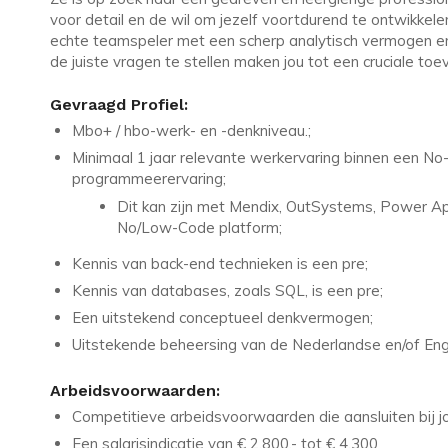
voor detail en de wil om jezelf voortdurend te ontwikkele
echte teamspeler met een scherp analytisch vermogen en
de juiste vragen te stellen maken jou tot een cruciale to
Gevraagd Profiel:
Mbo+ / hbo-werk- en -denkniveau.;
Minimaal 1 jaar relevante werkervaring binnen een No-
programmeerervaring;
Dit kan zijn met Mendix, OutSystems, Power App
No/Low-Code platform;
Kennis van back-end technieken is een pre;
Kennis van databases, zoals SQL, is een pre;
Een uitstekend conceptueel denkvermogen;
Uitstekende beheersing van de Nederlandse en/of Enge
Arbeidsvoorwaarden:
Competitieve arbeidsvoorwaarden die aansluiten bij jo
Een salarisindicatie van € 2.800,- tot € 4.300