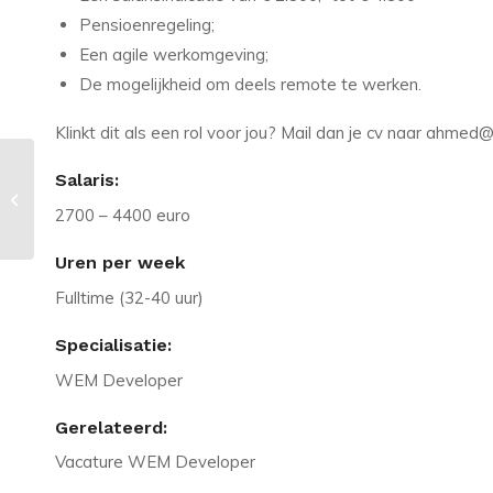
Pensioenregeling;
Een agile werkomgeving;
De mogelijkheid om deels remote te werken.
Klinkt dit als een rol voor jou? Mail dan je cv naar ahme
Vacature in Gouda: No-Code
Salaris:
Developer met No-/Low-Code
2700 – 4400 euro
ervaring gezocht
Uren per week
Fulltime (32-40 uur)
Specialisatie:
WEM Developer
Gerelateerd:
Vacature WEM Developer