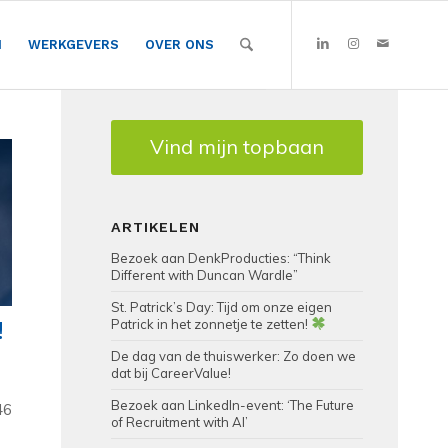
N
WERKGEVERS
OVER ONS
Vind mijn topbaan
ARTIKELEN
Bezoek aan DenkProducties: “Think
Different with Duncan Wardle”
St. Patrick’s Day: Tijd om onze eigen
!
Patrick in het zonnetje te zetten!
De dag van de thuiswerker: Zo doen we
dat bij CareerValue!
Bezoek aan LinkedIn-event: ‘The Future
46
of Recruitment with AI’