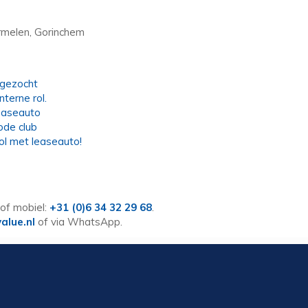
rmelen, Gorinchem
 gezocht
terne rol.
easeauto
ode club
ol met leaseauto!
of mobiel:
+31 (0)6 34 32 29 68
.
alue.nl
of via WhatsApp.