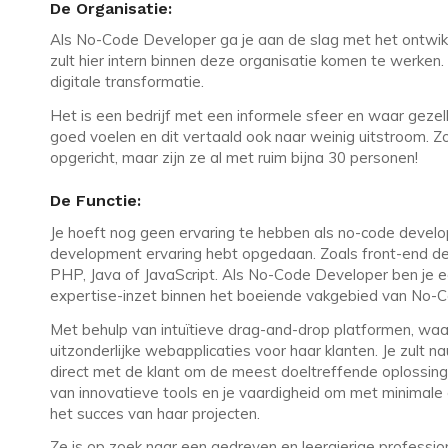
De Organisatie:
Als No-Code Developer ga je aan de slag met het ontwi
zult hier intern binnen deze organisatie komen te werken.
digitale transformatie.
Het is een bedrijf met een informele sfeer en waar gezell
goed voelen en dit vertaald ook naar weinig uitstroom. Zo
opgericht, maar zijn ze al met ruim bijna 30 personen!
De Functie:
Je hoeft nog geen ervaring te hebben als no-code develop
development ervaring hebt opgedaan. Zoals front-end de
PHP, Java of JavaScript. Als No-Code Developer ben je ee
expertise-inzet binnen het boeiende vakgebied van No-
Met behulp van intuïtieve drag-and-drop platformen, waar
uitzonderlijke webapplicaties voor haar klanten. Je zu
direct met de klant om de meest doeltreffende oplossing
van innovatieve tools en je vaardigheid om met minimale 
het succes van haar projecten.
Ze is op zoek naar een gedreven en leergierige professio