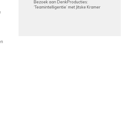
Bezoek aan DenkProducties:
‘Teamintelligentie’ met Jitske Kramer
e
en