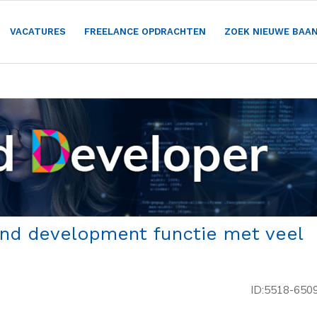
VACATURES
FREELANCE OPDRACHTEN
ZOEK NIEUWE BAA
end development functie met veel
ID:5518-650