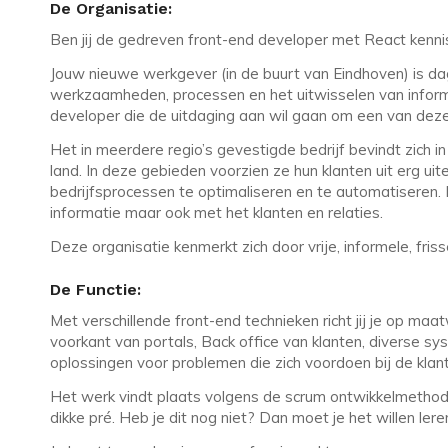
De Organisatie:
Ben jij de gedreven front-end developer met React kennis
Jouw nieuwe werkgever (in de buurt van Eindhoven) is da
werkzaamheden, processen en het uitwisselen van inform
developer die de uitdaging aan wil gaan om een van deze
Het in meerdere regio’s gevestigde bedrijf bevindt zich i
land. In deze gebieden voorzien ze hun klanten uit erg u
bedrijfsprocessen te optimaliseren en te automatiseren
informatie maar ook met het klanten en relaties.
Deze organisatie kenmerkt zich door vrije, informele, friss
De Functie:
Met verschillende front-end technieken richt jij je op ma
voorkant van portals, Back office van klanten, diverse s
oplossingen voor problemen die zich voordoen bij de kla
Het werk vindt plaats volgens de scrum ontwikkelmethode
dikke pré. Heb je dit nog niet? Dan moet je het willen lere