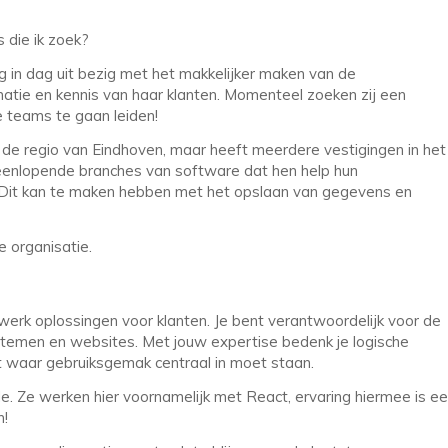
 die ik zoek?
g in dag uit bezig met het makkelijker maken van de
atie en kennis van haar klanten. Momenteel zoeken zij een
 teams te gaan leiden!
n de regio van Eindhoven, maar heeft meerdere vestigingen in het
iteenlopende branches van software dat hen help hun
. Dit kan te maken hebben met het opslaan van gegevens en
e organisatie.
atwerk oplossingen voor klanten. Je bent verantwoordelijk voor de
ystemen en websites. Met jouw expertise bedenk je logische
nt waar gebruiksgemak centraal in moet staan.
. Ze werken hier voornamelijk met React, ervaring hiermee is e
n!