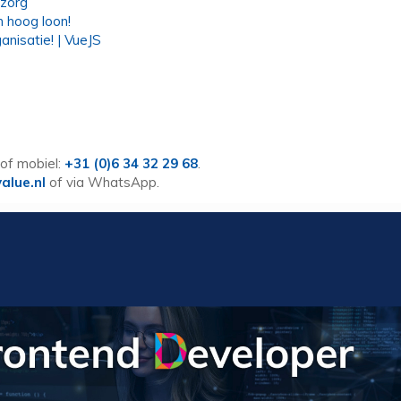
 zorg
 hoog loon!
nisatie! | VueJS
of mobiel:
+31 (0)6 34 32 29 68
.
alue.nl
of via WhatsApp.