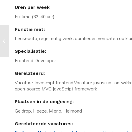
Uren per week
Fulltime (32-40 uur)
Functie met:
Vacature in Baarlo: Controller – 34
Leaseauto, regelmatig werkzaamheden verrichten op klant
vrije dagen – groeimogelijk...
Specialisatie:
Frontend Developer
Gerelateerd:
Vacature Javascript frontend,Vacature javascript ontwikkel
open-source MVC JavaScript framework
Plaatsen in de omgeving:
Geldrop, Heeze, Mierlo, Helmond
Gerelateerde vacatures: