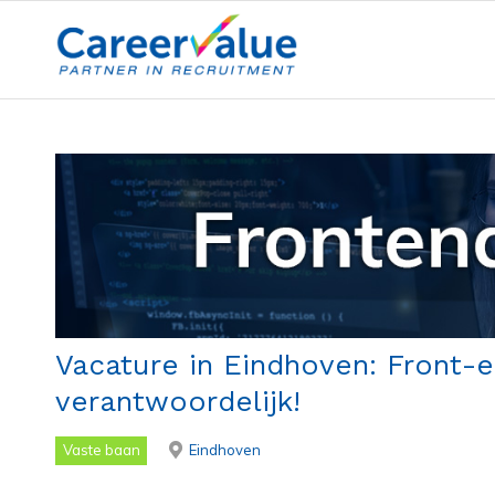
Vacature in Eindhoven: Front-
verantwoordelijk!
Vaste baan
Eindhoven