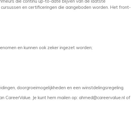
meurs die continu up-to-date blijven van de laatste
cursussen en certificeringen die aangeboden worden. Het front-
genomen en kunnen ook zeker ingezet worden;
eidingen, doorgroeimogelijkheden en een winstdelingsregeling.
CareerValue. Je kunt hem mailen op: ahmed@careervalue.nl of