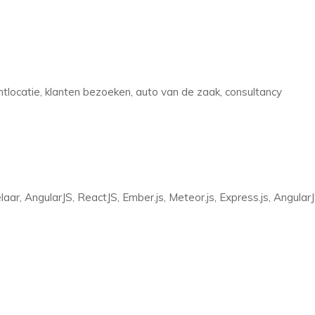
locatie, klanten bezoeken, auto van de zaak, consultancy
aar, AngularJS, ReactJS, Ember.js, Meteor.js, Express.js, Angular