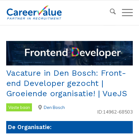
Vacature in Den Bosch: Front-
end Developer gezocht |
Groeiende organisatie! | VueJS
Vaste baan
Den Bosch
ID:14962-68503
De Organisatie: