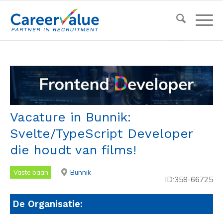
Vacature in Bunnik:
Svelte/TypeScript Developer
die houdt van films!
Vaste baan
Bunnik
ID:358-66725
De Organisatie: