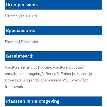
Uren per week
Fulltime (32-40 uur)
Specialisatie:
Frontend Developer
Gerelateerd:
Vacature Javascript frontend,Vacature javascript
ontwikkelaar, AngularJS, ReactJS, Ember.js, Meteor.js,
Express.js, AngularJS open-source MVC JavaScript
framework
Plaatsen in de omgeving: