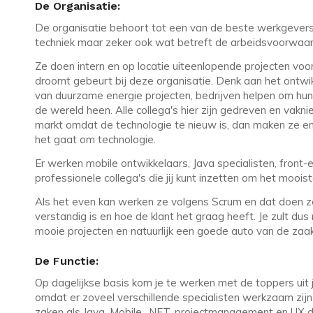
De Organisatie:
De organisatie behoort tot een van de beste werkgevers 
techniek maar zeker ook wat betreft de arbeidsvoorwaard
Ze doen intern en op locatie uiteenlopende projecten voor
droomt gebeurt bij deze organisatie. Denk aan het ontwi
van duurzame energie projecten, bedrijven helpen om hun
de wereld heen. Alle collega's hier zijn gedreven en vakni
markt omdat de technologie te nieuw is, dan maken ze en g
het gaat om technologie.
Er werken mobile ontwikkelaars, Java specialisten, front
professionele collega's die jij kunt inzetten om het mooist
Als het even kan werken ze volgens Scrum en dat doen ze 
verstandig is en hoe de klant het graag heeft. Je zult du
mooie projecten en natuurlijk een goede auto van de zaa
De Functie:
Op dagelijkse basis kom je te werken met de toppers uit 
omdat er zoveel verschillende specialisten werkzaam zijn 
zaken als Java, Mobile, .NET, projectmanagement en UX d