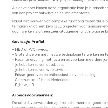
Als developer binnen deze organisatie kom je in aanraki
van een project ontwikkelen en implementeren.
Naast het bouwen van complexe functionaliteiten zul je be
te maken krijgt met Java J2EE projecten voor aanspreke
gaan werken is dit een zeer uitdagende functie waar je la
Gevraagd Profiel:
– HBO of WO niveau;
– Grote drive om met nieuwe technologie te werken en te
– Recente ervaring met Java en bij voorkeur meerdere jar
– Je hebt kennis van databases;
– Je hebt kennis van webservices;
– Frisse, gedreven en enthousiaste levenshouding;
– Communicatief in het Nederlands;
– Rijbewijs B.
Arbeidsvoorwaarden:
De arbeidsvoorwaarden zijn hier echt meer dan goed te
toploon, bonussen, heel veel vrije dagen, smartphone, st