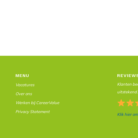
MENU
REVIEW
Klanten beo
Vacatures
uitstekend.
Over ons
Werken bij CareerValue
Privacy Statement
Klik hier o