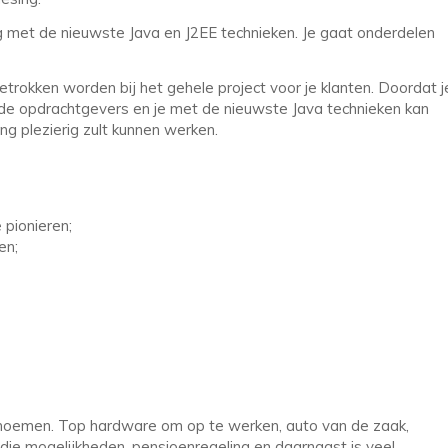
ng met de nieuwste Java en J2EE technieken. Je gaat onderdelen
trokken worden bij het gehele project voor je klanten. Doordat j
nde opdrachtgevers en je met de nieuwste Java technieken kan
ng plezierig zult kunnen werken.
 pionieren;
en;
 noemen. Top hardware om op te werken, auto van de zaak,
udie mogelijkheden, pensioenregeling en daarnaast is veel