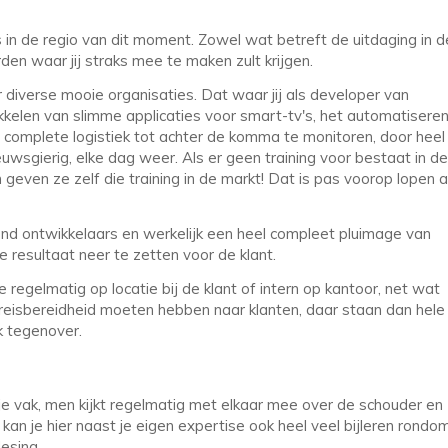
in de regio van dit moment. Zowel wat betreft de uitdaging in d
en waar jij straks mee te maken zult krijgen.
 diverse mooie organisaties. Dat waar jij als developer van
kkelen van slimme applicaties voor smart-tv's, het automatisere
 complete logistiek tot achter de komma te monitoren, door heel
euwsgierig, elke dag weer. Als er geen training voor bestaat in de
even ze zelf die training in de markt! Dat is pas voorop lopen a
-end ontwikkelaars en werkelijk een heel compleet pluimage van
e resultaat neer te zetten voor de klant.
regelmatig op locatie bij de klant of intern op kantoor, net wat
s reisbereidheid moeten hebben naar klanten, daar staan dan hele
k tegenover.
je vak, men kijkt regelmatig met elkaar mee over de schouder en
kan je hier naast je eigen expertise ook heel veel bijleren rondo
esing.