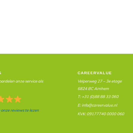
S
CAREERVALUE
ordelen onze service als
Velperweg 27 – 3e etage
6824 BC Arnhem
T: +31 (0)88 88 33 060
E: info@careervalue.nl
m onze reviews te lezen
KVK: 09177740 0000 060