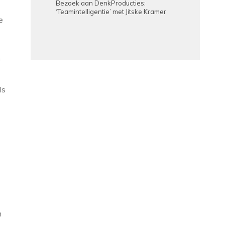
Bezoek aan DenkProducties:
‘Teamintelligentie’ met Jitske Kramer
e
n
ls
m