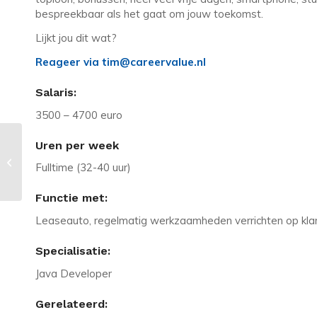
bespreekbaar als het gaat om jouw toekomst.
Lijkt jou dit wat?
Reageer via tim@careervalue.nl
Salaris:
3500 – 4700 euro
Uren per week
Vacature in Zoetermeer: Java
ontwikkelaar voor zware
Fulltime (32-40 uur)
bedrijfskritische appl...
Functie met:
Leaseauto, regelmatig werkzaamheden verrichten op klant
Specialisatie:
Java Developer
Gerelateerd: