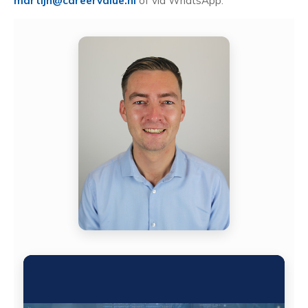
martijn@careervalue.nl
of via WhatsApp.