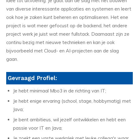
idee tot uitvoering. Je gaat aan de slag met het bouwen
van diverse interessante applicaties en systemen en leert
ook hoe je zaken kunt beheren en optimaliseren. Het ene
project is wat meer gefocust op de backend, het andere
project werk je juist wat meer fullstack. Daarnaast zijn ze
continu bezig met nieuwe technieken en kan je ook
bijvoorbeeld met Cloud- en AI-projecten aan de slag
gaan.
Gevraagd Profiel:
Je hebt minimaal Mbo3 in de richting van IT;
Je hebt enige ervaring (school, stage, hobbymatig) met
Java;
Je bent ambitieus, wil jezelf ontwikkelen en hebt een
passie voor IT en Java;
Je zoekt een vaste werkplek met leuke collega's waar