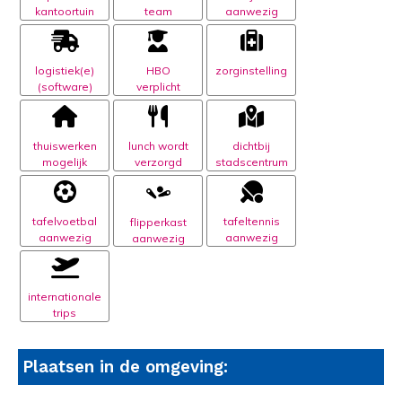
kantoortuin
team
aanwezig
logistiek(e)
HBO
zorginstelling
(software)
verplicht
thuiswerken
lunch wordt
dichtbij
mogelijk
verzorgd
stadscentrum
tafelvoetbal
tafeltennis
flipperkast
aanwezig
aanwezig
aanwezig
internationale
trips
Plaatsen in de omgeving: