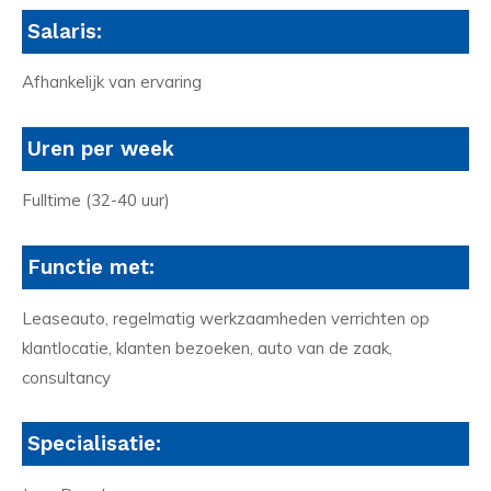
Salaris:
Afhankelijk van ervaring
Uren per week
Fulltime (32-40 uur)
Functie met:
Leaseauto, regelmatig werkzaamheden verrichten op
klantlocatie, klanten bezoeken, auto van de zaak,
consultancy
Specialisatie: