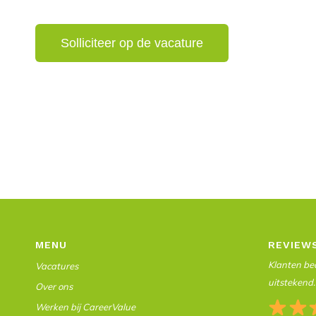
MENU
REVIEW
Klanten beo
Vacatures
uitstekend.
Over ons
Werken bij CareerValue