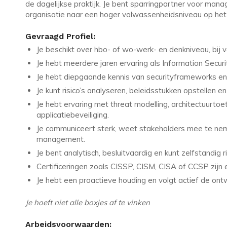
de dagelijkse praktijk. Je bent sparringpartner voor mana
organisatie naar een hoger volwassenheidsniveau op het 
Gevraagd Profiel:
Je beschikt over hbo- of wo-werk- en denkniveau, bij voo
Je hebt meerdere jaren ervaring als Information Securi
Je hebt diepgaande kennis van securityframeworks en
Je kunt risico’s analyseren, beleidsstukken opstellen 
Je hebt ervaring met threat modelling, architectuurtoe
applicatiebeveiliging.
Je communiceert sterk, weet stakeholders mee te nem
management.
Je bent analytisch, besluitvaardig en kunt zelfstandig
Certificeringen zoals CISSP, CISM, CISA of CCSP zijn e
Je hebt een proactieve houding en volgt actief de ont
Je hoeft niet alle boxjes af te vinken
Arbeidsvoorwaarden: