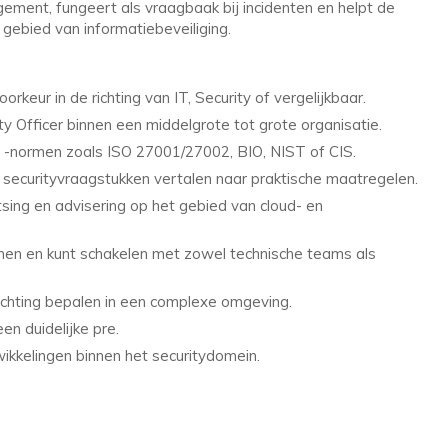
gement, fungeert als vraagbaak bij incidenten en helpt de
gebied van informatiebeveiliging.
rkeur in de richting van IT, Security of vergelijkbaar.
ty Officer binnen een middelgrote tot grote organisatie.
 -normen zoals ISO 27001/27002, BIO, NIST of CIS.
en securityvraagstukken vertalen naar praktische maatregelen.
tsing en advisering op het gebied van cloud- en
en en kunt schakelen met zowel technische teams als
 richting bepalen in een complexe omgeving.
en duidelijke pre.
wikkelingen binnen het securitydomein.