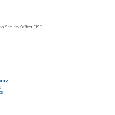
ion Security Officer CISO
 5.5K
0
70K