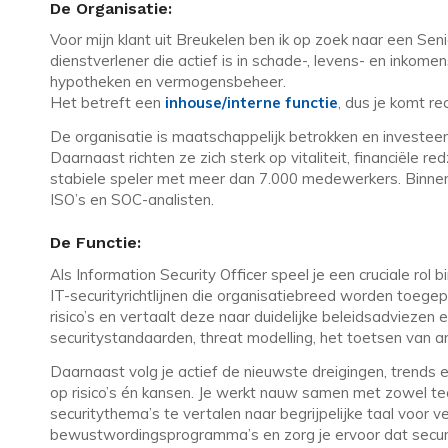
De Organisatie:
Voor mijn klant uit Breukelen ben ik op zoek naar een Senio
dienstverlener die actief is in schade-, levens- en ink
hypotheken en vermogensbeheer.
Het betreft een
inhouse/interne functie
, dus je komt re
De organisatie is maatschappelijk betrokken en investeer
Daarnaast richten ze zich sterk op vitaliteit, financiële 
stabiele speler met meer dan 7.000 medewerkers. Binnen
ISO’s en SOC-analisten.
De Functie:
Als Information Security Officer speel je een cruciale rol
IT-securityrichtlijnen die organisatiebreed worden toege
risico’s en vertaalt deze naar duidelijke beleidsadviezen
securitystandaarden, threat modelling, het toetsen van arc
Daarnaast volg je actief de nieuwste dreigingen, trends en
op risico’s én kansen. Je werkt nauw samen met zowel te
securitythema’s te vertalen naar begrijpelijke taal voor 
bewustwordingsprogramma’s en zorg je ervoor dat securit