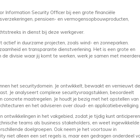
r Information Security Officer bij een grote financiële
omensverzekeringen, pensioen- en vermogensopbouwproducten,
chtstreeks in dienst bij deze werkgever.
t actief in duurzame projecten, zoals wind- en zonneparken.
redzaamheid en transparante dienstverlening. Het is een grote en
 de divisie waar jij komt te werken, werk je samen met meerder
 binnen het securitydomein. Je ontwikkelt, bewaakt en vernieuwt d
past. Je analyseert complexe securityvraagstukken, beoordeelt
 en concrete maatregelen. Je houdt je bezig met het opstellen van
hitecturen en het adviseren over cloud- en applicatiebeveiliging.
 ontwikkelingen in het vakgebied, zodat je tijdig kunt anticiperen
chnische teams als business stakeholders, en weet ingewikkelde
verschillende doelgroepen. Ook neem je het voortouw in
y niet alleen een set regels is, maar een gedragen onderdeel v