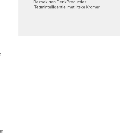
Bezoek aan DenkProducties:
‘Teamintelligentie’ met Jitske Kramer
e
e
an