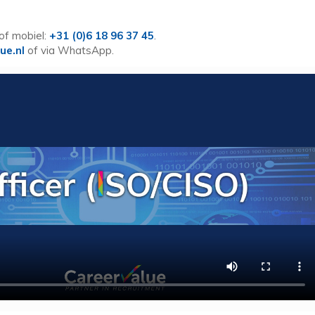
of mobiel:
+31 (0)6 18 96 37 45
.
ue.nl
of via WhatsApp.