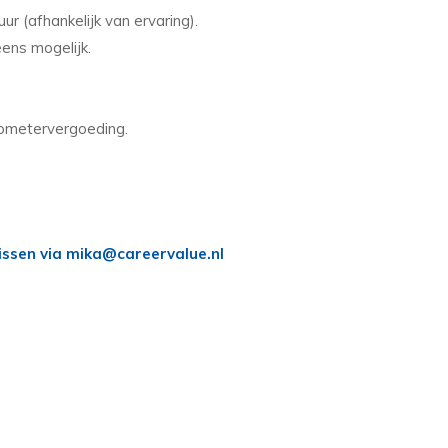
ur (afhankelijk van ervaring).
eens mogelijk.
ilometervergoeding.
issen via mika@careervalue.nl