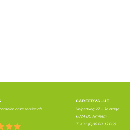
S
CAREERVALUE
ordelen onze service als
Velperweg 27 – 3e etage
6824 BC Arnhem
T: +31 (0)88 88 33 060