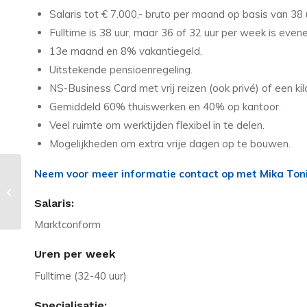
Salaris tot € 7.000,- bruto per maand op basis van 38 u
Fulltime is 38 uur, maar 36 of 32 uur per week is even
13e maand en 8% vakantiegeld.
Uitstekende pensioenregeling.
NS-Business Card met vrij reizen (ook privé) of een k
Gemiddeld 60% thuiswerken en 40% op kantoor.
Veel ruimte om werktijden flexibel in te delen.
Mogelijkheden om extra vrije dagen op te bouwen.
Neem voor meer informatie contact op met Mika Ton
Vacature in Alkmaar: .Net
ontwikkelaars – werken met de
Salaris:
nieuwste tech...
Marktconform
Uren per week
Fulltime (32-40 uur)
Specialisatie: