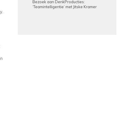
Bezoek aan DenkProducties:
‘Teamintelligentie’ met Jitske Kramer
y.
t
in