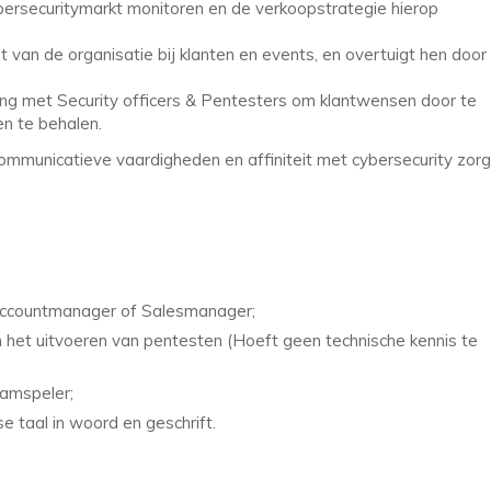
ybersecuritymarkt monitoren en de verkoopstrategie hierop
ht van de organisatie bij klanten en events, en overtuigt hen door
 met Security officers & Pentesters om klantwensen door te
en te behalen.
communicatieve vaardigheden en affiniteit met cybersecurity zorg
s Accountmanager of Salesmanager;
 en het uitvoeren van pentesten (Hoeft geen technische kennis te
amspeler;
 taal in woord en geschrift.