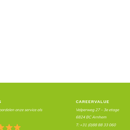
S
CAREERVALUE
ordelen onze service als
Velperweg 27 – 3e etage
6824 BC Arnhem
T: +31 (0)88 88 33 060