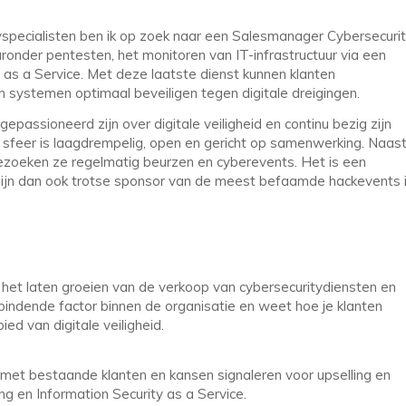
yspecialisten ben ik op zoek naar een Salesmanager Cybersecurit
onder pentesten, het monitoren van IT-infrastructuur via een
 as a Service. Met deze laatste dienst kunnen klanten
n systemen optimaal beveiligen tegen digitale dreigingen.
passioneerd zijn over digitale veiligheid en continu bezig zijn
sfeer is laagdrempelig, open en gericht op samenwerking. Naas
ezoeken ze regelmatig beurzen en cyberevents. Het is een
zijn dan ook trotse sponsor van de meest befaamde hackevents 
n het laten groeien van de verkoop van cybersecuritydiensten en
bindende factor binnen de organisatie en weet hoe je klanten
d van digitale veiligheid.
met bestaande klanten en kansen signaleren voor upselling en
g en Information Security as a Service.