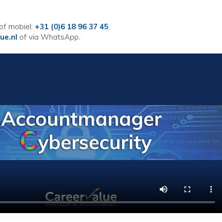
of mobiel:
+31 (0)6 18 96 37 45
.
ue.nl
of via WhatsApp.