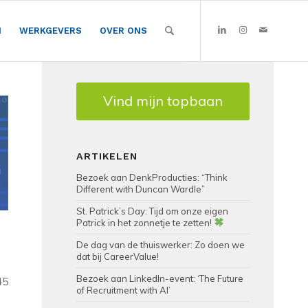
N
WERKGEVERS
OVER ONS
Vind mijn topbaan
ARTIKELEN
Bezoek aan DenkProducties: “Think
Different with Duncan Wardle”
St. Patrick’s Day: Tijd om onze eigen
Patrick in het zonnetje te zetten!
De dag van de thuiswerker: Zo doen we
dat bij CareerValue!
Bezoek aan LinkedIn-event: ‘The Future
45
of Recruitment with AI’