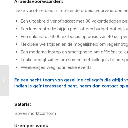
Arbeidsvoorwaarden:
Deze vacature biedt uitstekende arbeidsvoorwaarden en 
Een uitgebreid verlofpakket met 30 vakantiedagen per
Een leaseauto die bij jou past of een budget dat bij jo
Een salaris tot 6500 ex-bonus op basis van 40 uur pe
Flexibele werktijden en de mogelijkheid om regelmatig
Een moderne laptop en smartphone om efficiënt te k
Leuke bedrijfsuitjes om samen met collega's te ontsp
Weekendjes weg naar leuke events.
Vacature in Hoofddorp: Service
En een hecht team van gezellige collega's die altijd 
Coördinator Techniek – Verdien tot
Indien je geïnteresseerd bent, neem dan contact op 
€...
Salaris:
Boven marktconform
Uren per week