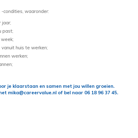
-condities, waaronder:
 jaar;
u past;
r week;
 vanuit huis te werken;
unnen werken;
annen;
voor je klaarstaan en samen met jou willen groeien.
met mika@careervalue.nl of bel naar 06 18 96 37 45.