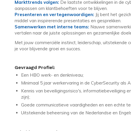
Markttrends volgen:
De laatste ontwikkelingen in de c
aanpassen om klantbehoeften voor te blijven.
Presenteren en vertegenwoordigen:
Jij bent het gezic
middel van inspirerende presentaties en gesprekken.
Samenwerken met interne teams:
Nauwe samenwerking
vertalen naar de juiste oplossingen en gezamenlijke doel
Met jouw commerciële instinct, leiderschap, uitstekende 
je voor blijvende groei en succes.
Gevraagd Profiel:
Een HBO werk- en denkniveau;
Minimaal 5 jaar werkervaring in de CyberSecurity al
Kennis van beveiligingsrisico's, informatiebeveiliging
zijn);
Goede communicatieve vaardigheden en een echte te
Uitstekende beheersing van de Nederlandse en Engelse