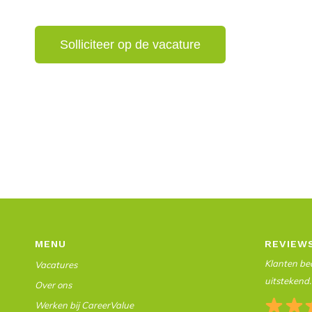
MENU
REVIEW
Klanten beo
Vacatures
uitstekend.
Over ons
Werken bij CareerValue