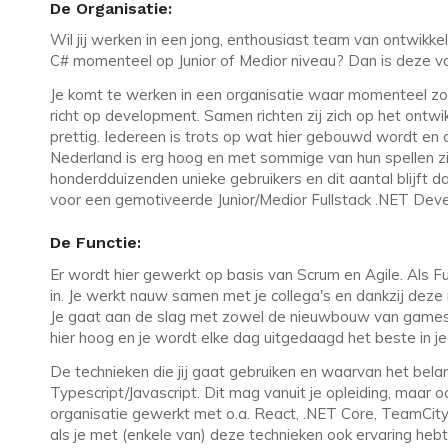
De Organisatie:
Wil jij werken in een jong, enthousiast team van ontwikke
C# momenteel op Junior of Medior niveau? Dan is deze va
Je komt te werken in een organisatie waar momenteel zo
richt op development. Samen richten zij zich op het ontwi
prettig. Iedereen is trots op wat hier gebouwd wordt en d
Nederland is erg hoog en met sommige van hun spellen zijn
honderdduizenden unieke gebruikers en dit aantal blijft da
voor een gemotiveerde Junior/Medior Fullstack .NET Deve
De Functie:
Er wordt hier gewerkt op basis van Scrum en Agile. Als Fu
in. Je werkt nauw samen met je collega's en dankzij deze
Je gaat aan de slag met zowel de nieuwbouw van games 
hier hoog en je wordt elke dag uitgedaagd het beste in je
De technieken die jij gaat gebruiken en waarvan het belang
Typescript/Javascript. Dit mag vanuit je opleiding, maar o
organisatie gewerkt met o.a. React, .NET Core, TeamCity, 
als je met (enkele van) deze technieken ook ervaring hebt