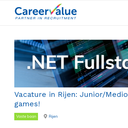
Vacature in Rijen: Junior/Medi
games!
Vaste baan
Rijen