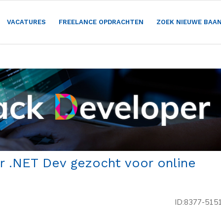
VACATURES
FREELANCE OPDRACHTEN
ZOEK NIEUWE BAA
or .NET Dev gezocht voor online
ID:8377-515