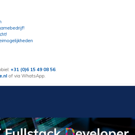
m
amebedrijf!
cht!
eimogelijkheden
biel:
+31 (0)6 15 49 08 56
.
e.nl
of via WhatsApp.