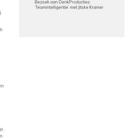
Bezoek aan DenkProducties:
‘Teamintelligentie’ met Jitske Kramer
j
ch
am
.
jn
en