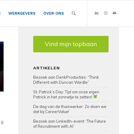
N
WERKGEVERS
OVER ONS
Vind mijn topbaan
ARTIKELEN
Bezoek aan DenkProducties: “Think
Different with Duncan Wardle”
St. Patrick’s Day: Tijd om onze eigen
Patrick in het zonnetje te zetten!
De dag van de thuiswerker: Zo doen we
dat bij CareerValue!
Bezoek aan LinkedIn-event: ‘The Future
18
of Recruitment with AI’