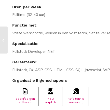
Uren per week
Fulltime (32-40 uur)
Functie met:
Vaste werklocatie, werken in een vast team, niet te ver r
Vacature in Groningen: Ruby
developer uit Friesland kom ook
Specialisatie:
wonen in Gelder...
Fullstack Developer .NET
Gerelateerd:
Fullstack, C#, ASP, CSS, HTML, CSS, SQL, Javascript, WP
Organisatie Eigenschappen:
bedrijfseigen
HBO
tafeltennis
software
verplicht
aanwezig