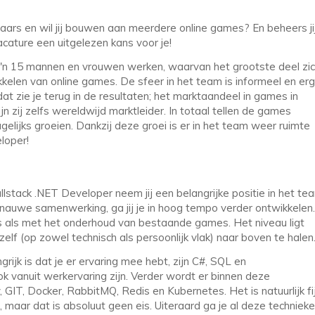
laars en wil jij bouwen aan meerdere online games? En beheers ji
cature een uitgelezen kans voor je!
'n 15 mannen en vrouwen werken, waarvan het grootste deel zi
kkelen van online games. De sfeer in het team is informeel en erg
at zie je terug in de resultaten; het marktaandeel in games in
 zij zelfs wereldwijd marktleider. In totaal tellen de games
gelijks groeien. Dankzij deze groei is er in het team weer ruimte
loper!
llstack .NET Developer neem jij een belangrijke positie in het te
 nauwe samenwerking, ga jij je in hoog tempo verder ontwikkelen.
als met het onderhoud van bestaande games. Het niveau ligt
zelf (op zowel technisch als persoonlijk vlak) naar boven te halen
rijk is dat je er ervaring mee hebt, zijn C#, SQL en
ok vanuit werkervaring zijn. Verder wordt er binnen deze
GIT, Docker, RabbitMQ, Redis en Kubernetes. Het is natuurlijk fi
, maar dat is absoluut geen eis. Uiteraard ga je al deze techniek