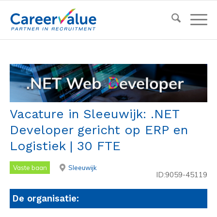
Vacature in Sleeuwijk: .NET
Developer gericht op ERP en
Logistiek | 30 FTE
Vaste baan
Sleeuwijk
ID:9059-45119
De organisatie: