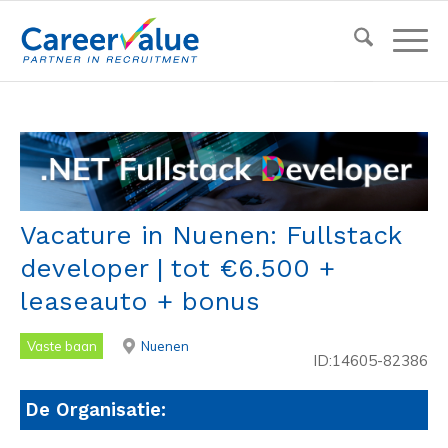
Vacature in Nuenen: Fullstack
developer | tot €6.500 +
leaseauto + bonus
Vaste baan
Nuenen
ID:14605-82386
De Organisatie: