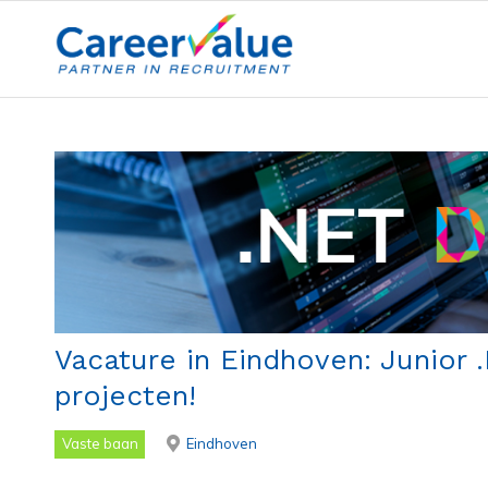
Vacature in Eindhoven: Junior
projecten!
Vaste baan
Eindhoven