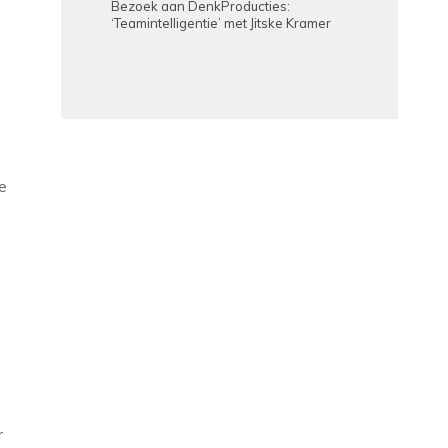
Bezoek aan DenkProducties:
‘Teamintelligentie’ met Jitske Kramer
e
r