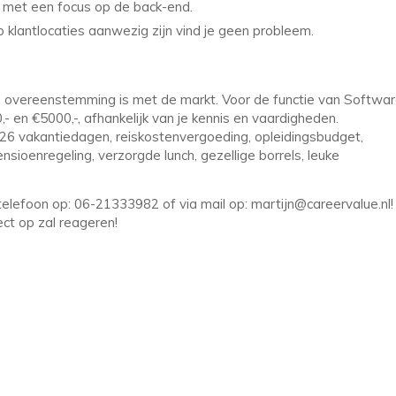
k, met een focus op de back-end.
p klantlocaties aanwezig zijn vind je geen probleem.
 in overeenstemming is met de markt. Voor de functie van Softwa
- en €5000,-, afhankelijk van je kennis en vaardigheden.
, 26 vakantiedagen, reiskostenvergoeding, opleidingsbudget,
ioenregeling, verzorgde lunch, gezellige borrels, leuke
elefoon op: 06-21333982 of via mail op: martijn@careervalue.nl!
ct op zal reageren!