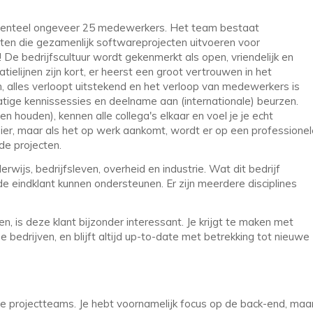
 momenteel ongeveer 25 medewerkers. Het team bestaat
ten die gezamenlijk softwareprojecten uitvoeren voor
De bedrijfscultuur wordt gekenmerkt als open, vriendelijk en
elijnen zijn kort, er heerst een groot vertrouwen in het
om, alles verloopt uitstekend en het verloop van medewerkers is
atige kennissessies en deelname aan (internationale) beurzen.
en houden), kennen alle collega's elkaar en voel je je echt
zier, maar als het op werk aankomt, wordt er op een professionel
de projecten.
rwijs, bedrijfsleven, overheid en industrie. Wat dit bedrijf
de eindklant kunnen ondersteunen. Er zijn meerdere disciplines
, is deze klant bijzonder interessant. Je krijgt te maken met
bedrijven, en blijft altijd up-to-date met betrekking tot nieuwe
e projectteams. Je hebt voornamelijk focus op de back-end, maa