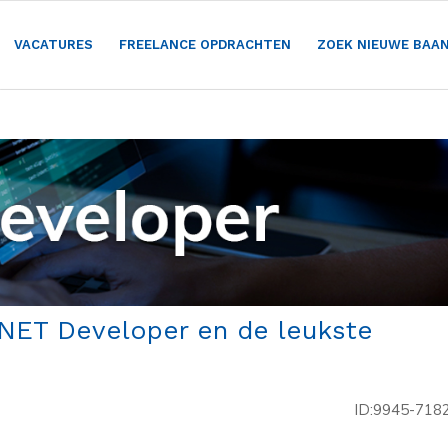
VACATURES
FREELANCE OPDRACHTEN
ZOEK NIEUWE BAA
 .NET Developer en de leukste
ID:9945-718