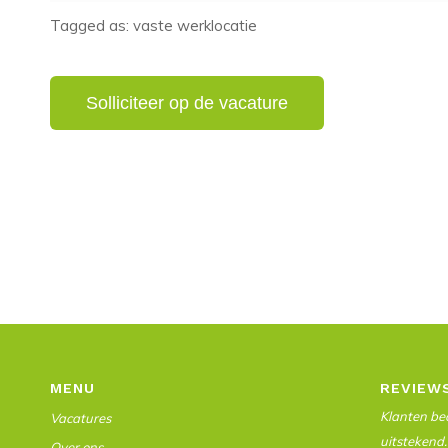
Tagged as: vaste werklocatie
MENU
REVIEW
Klanten beo
Vacatures
uitstekend.
Over ons