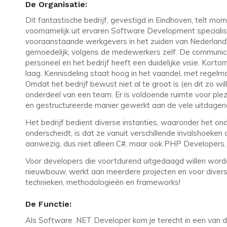
De Organisatie:
Dit fantastische bedrijf, gevestigd in Eindhoven, telt
voornamelijk uit ervaren Software Development specialis
vooraanstaande werkgevers in het zuiden van Nederland! 
gemoedelijk, volgens de medewerkers zelf. De communicati
personeel en het bedrijf heeft een duidelijke visie. Kort
laag. Kennisdeling staat hoog in het vaandel, met regelm
Omdat het bedrijf bewust niet al te groot is (en dit zo will
onderdeel van een team. Er is voldoende ruimte voor ple
en gestructureerde manier gewerkt aan de vele uitdagen
Het bedrijf bedient diverse instanties, waaronder het onde
onderscheidt, is dat ze vanuit verschillende invalshoeken 
aanwezig, dus niet alleen C#, maar ook PHP Developers.
Voor developers die voortdurend uitgedaagd willen worden
nieuwbouw, werkt aan meerdere projecten en voor diverse 
technieken, methodologieën en frameworks!
De Functie:
Als Software .NET Developer kom je terecht in een van d