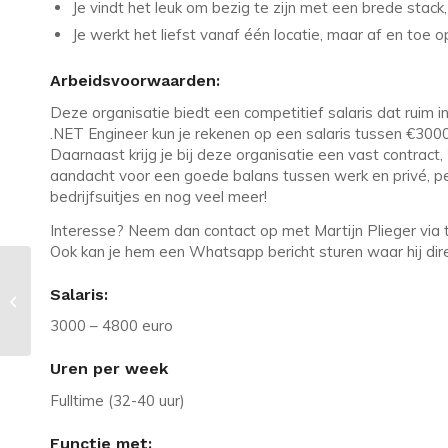
Je vindt het leuk om bezig te zijn met een brede stac
Je werkt het liefst vanaf één locatie, maar af en toe o
Arbeidsvoorwaarden:
Deze organisatie biedt een competitief salaris dat ruim
.NET Engineer kun je rekenen op een salaris tussen €3000,
Daarnaast krijg je bij deze organisatie een vast contract
aandacht voor een goede balans tussen werk en privé, pens
bedrijfsuitjes en nog veel meer!
Interesse? Neem dan contact op met Martijn Plieger via t
Ook kan je hem een Whatsapp bericht sturen waar hij dire
Vacature in Baarn:
Salaris:
Financieel/Accounting Medewerker
– tot € 4.000
3000 – 4800 euro
Uren per week
Fulltime (32-40 uur)
Functie met: