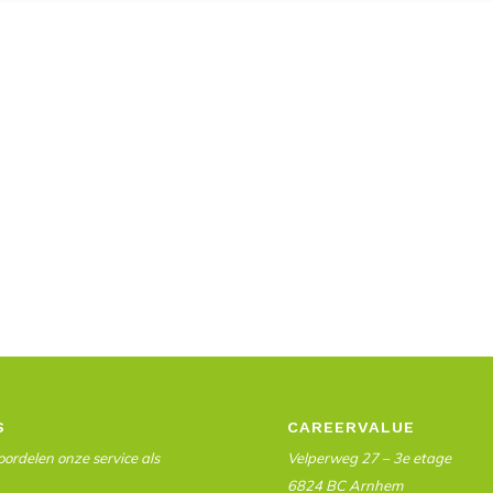
S
CAREERVALUE
ordelen onze service als
Velperweg 27 – 3e etage
6824 BC Arnhem