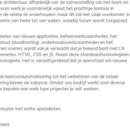
de architectuur, afhankelijk van de samenstelling van het team en
eam werk je voornamelijk vanuit het prachtige kantoor in
m de relatie te onderhouden, maar dit zal niet vaak voorkomen. In
sprints van twee tot vier weken, waarbij Scrum wordt toegepast
wikkelen van nieuwe applicaties, beheerwerkzaamheden, het
 cloud (cloudhosting), onderhoudswerkzaamheden en het
nnen voeren, wordt van je verwacht dat je bekend bent met C#,
ubernetes, HTML, CSS en JS. Naast deze standaardtechnologieën
hnologieën. Het is vanzelfsprekend dat je openstaat om nieuwe
van kantoorautomatisering tot het verbeteren van de totale
tering binnen de industrie. Omdat ons bedrijf werkt voor diverse
e bepalen aan welk type projecten je wilt werken.
nisatie met echte specialisten.
ment.