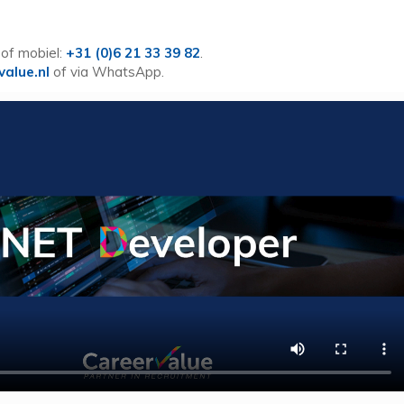
of mobiel:
+31 (0)6 21 33 39 82
.
value.nl
of via WhatsApp.