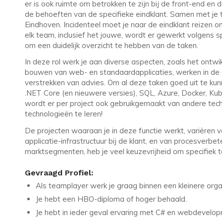
er is ook ruimte om betrokken te zijn bij de front-end en 
de behoeften van de specifieke eindklant. Samen met je t
Eindhoven. Incidenteel moet je naar de eindklant reizen o
elk team, inclusief het jouwe, wordt er gewerkt volgens 
om een duidelijk overzicht te hebben van de taken.
In deze rol werk je aan diverse aspecten, zoals het ont
bouwen van web- en standaardapplicaties, werken in de
verstrekken van advies. Om al deze taken goed uit te ku
.NET Core (en nieuwere versies), SQL, Azure, Docker, K
wordt er per project ook gebruikgemaakt van andere tec
technologieën te leren!
De projecten waaraan je in deze functie werkt, variëren 
applicatie-infrastructuur bij de klant, en van procesverbe
marktsegmenten, heb je veel keuzevrijheid om specifiek t
Gevraagd Profiel:
Als teamplayer werk je graag binnen een kleinere orga
Je hebt een HBO-diploma of hoger behaald.
Je hebt in ieder geval ervaring met C# en webdevelop