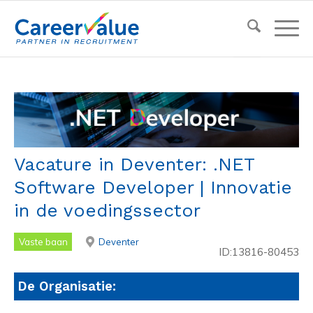
Vacature in Deventer: .NET
Software Developer | Innovatie
in de voedingssector
Vaste baan
Deventer
ID:13816-80453
De Organisatie: