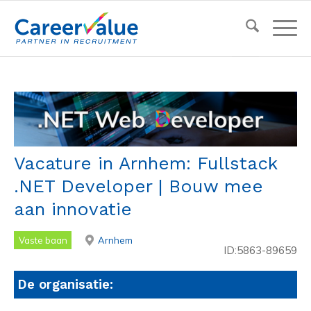
Vacature in Arnhem: Fullstack
.NET Developer | Bouw mee
aan innovatie
Vaste baan
Arnhem
ID:5863-89659
De organisatie: